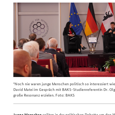
Beirat
Arbeitskreis "Junge
Sicherheitspolitiker"
Freundeskreis
"Noch nie waren junge Menschen politisch so interessiert wie 
David Matei im Gespräch mit BAKS-Studienreferentin Dr. Olga
große Resonanz erzielen. Foto: BAKS
Junge Menschen
sollten in der politischen Debatte um den 