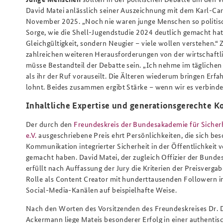
David Matei anlässlich seiner Auszeichnung mit dem Karl-Car
November 2025. „Noch nie waren junge Menschen so politisch i
Sorge, wie die Shell-Jugendstudie 2024 deutlich gemacht hat"
Gleichgültigkeit, sondern Neugier – viele wollen verstehen.“
zahlreichen weiteren Herausforderungen von der wirtschaftlic
müsse Bestandteil der Debatte sein. „Ich nehme im tägliche
als ihr der Ruf vorauseilt. Die Älteren wiederum bringen Erf
lohnt. Beides zusammen ergibt Stärke – wenn wir es verbinde
Inhaltliche Expertise und generationsgerechte 
Der durch den
Freundeskreis der Bundesakademie für Sicherh
e.V.
ausgeschriebene Preis ehrt Persönlichkeiten, die sich be
Kommunikation integrierter Sicherheit in der Öffentlichkeit v
gemacht haben. David Matei, der zugleich Offizier der Bundes
erfüllt nach Auffassung der Jury die Kriterien der Preisvergab
Rolle als Content Creator mit hunderttausenden Followern 
Social-Media-Kanälen auf beispielhafte Weise.
Nach den Worten des Vorsitzenden des Freundeskreises Dr. 
Ackermann liege Mateis besonderer Erfolg in einer authentis