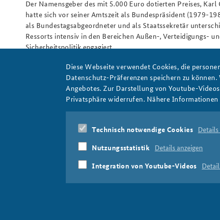
Der Namensgeber des mit 5.000 Euro dotierten Preises, Karl 
hatte sich vor seiner Amtszeit als Bundespräsident (1979-198
als Bundestagsabgeordneter und als Staatssekretär unterschi
Ressorts intensiv in den Bereichen Außen-, Verteidigungs- u
Sicherheitspolitik engagiert.
Autoren:
Redaktion
Diese Webseite verwendet Cookies, die personen
Datenschutz-Präferenzen speichern zu können.
David Matei
Karl-Carstens-Preis für sicherheitspoli
Angebotes. Zur Darstellung von Youtube-Videos t
Creator
Social Media
Follower
Reichweite
Ins
Privatsphäre widerrufen. Nähere Informationen 
Öffentlicher Diskurs
Technisch notwendige Cookies
Details
Nutzungsstatistik
Details anzeigen
Integration von Youtube-Videos
Detail
Über uns
David Matei für sicherheitspolitische Kom