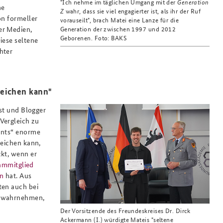
"Ich nehme im täglichen Umgang mit der
Generation
he
Z
wahr, dass sie viel engagierter ist, als ihr der Ruf
on formeller
vorauseilt", brach Matei eine Lanze für die
er Medien,
Generation der zwischen 1997 und 2012
Geborenen. Foto: BAKS
iese seltene
hter
reichen kann"
ist und Blogger
Vergleich zu
ounts“ enorme
reichen kann,
ckt, wenn er
ammitglied
en
hat. Aus
ten auch bei
t wahrnehmen,
Der Vorsitzende des Freundeskreises Dr. Dirck
Ackermann (I.) würdigte Mateis "seltene