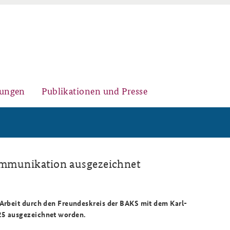
gungen
Publikationen und Presse
Auftrag und Organisation
Kernseminar für
Arbeitspapiere Sicherheitspolitik
Kommunikation ausgezeichnet
Sicherheitspolitik
-Arbeit durch den Freundeskreis der BAKS mit dem Karl-
025 ausgezeichnet worden.
Team
Fachseminar Desinformation und
Newsletter-Archiv
Sicherheitspolitik