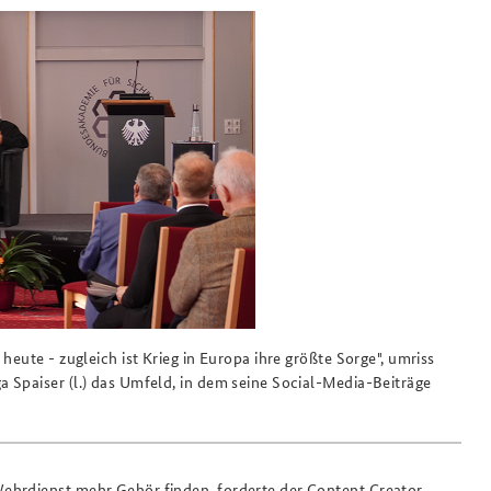
Praktika an der BAKS
Das Sicherheitspolitische
Gespräch an der BAKS
heute - zugleich ist Krieg in Europa ihre größte Sorge", umriss
 Spaiser (l.) das Umfeld, in dem seine Social-Media-Beiträge
Wehrdienst mehr Gehör finden, forderte der Content Creator