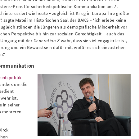
stens-Preis für sicherheitspolitische Kommunikation am 7.
nteressiert wie heute - zugleich ist Krieg in Europa ihre größte
, sagte Matei im Historischen Saal der BAKS - "ich erlebe keine
 Zugleich stünden die Jüngeren als demografische Minderheit vor
hen Perspektive bis hin zur sozialen Gerechtigkeit – auch das
n Umgang mit der
Generation Z
wahr, dass sie viel engagierter ist,
ahrung und ein Bewusstsein dafür mit, wofür es sich einzustehen
n.“
Kommunikation
eitspolitik
sonders um die
erdient
wehr ist,
e in seiner
in mehreren
Dirck
chen