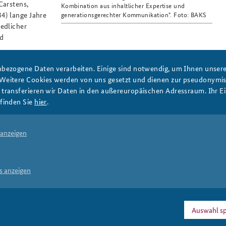
Carstens,
Kombination aus inhaltlicher Expertise und
4) lange Jahre
generationsgerechter Kommunikation". Foto: BAKS
edlicher
nd
bezogene Daten verarbeiten. Einige sind notwendig, um Ihnen unsere 
 Weitere Cookies werden von uns gesetzt und dienen zur pseudonym
tische Kommunikation
Freundeskreis der BAKS
Content
ransferieren wir Daten in den außereuropäischen Adressraum. Ihr Ein
tagram
Tiktok
Preis
Auszeichnung
Kommunukation
finden Sie
hier
.
 anzeigen
Drucken
s anzeigen
PRESSE
DATENSCHUTZ
IMPRESSUM
FAQ
Auswahl sp
munikation ausgezeichnet