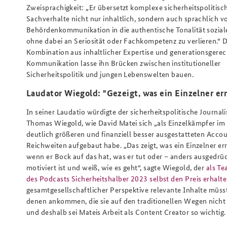
Zweisprachigkeit: „Er übersetzt komplexe sicherheitspolitisc
Sachverhalte nicht nur inhaltlich, sondern auch sprachlich v
Behördenkommunikation in die authentische Tonalität sozial
ohne dabei an Seriosität oder Fachkompetenz zu verlieren.“ D
Kombination aus inhaltlicher Expertise und generationsgerec
Kommunikation lasse ihn Brücken zwischen institutioneller
Sicherheitspolitik und jungen Lebenswelten bauen.
Laudator Wiegold: "Gezeigt, was ein Einzelner er
In seiner Laudatio würdigte der sicherheitspolitische Journal
Thomas Wiegold, wie David Matei sich „als Einzelkämpfer im 
deutlich größeren und finanziell besser ausgestatteten Acc
Reichweiten aufgebaut habe. „Das zeigt, was ein Einzelner er
wenn er Bock auf das hat, was er tut oder – anders ausgedrü
motiviert ist und weiß, wie es geht“, sagte Wiegold, der
als Te
des Podcasts Sicherheitshalber 2023 selbst den Preis erhalt
gesamtgesellschaftlicher Perspektive relevante Inhalte müss
denen ankommen, die sie auf den traditionellen Wegen nich
und deshalb sei Mateis Arbeit als Content Creator so wichtig.