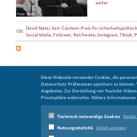
weiter
Foto: BAKS
Praktika an der BAKS
Arbeitskreis "Junge
David Matei
,
Karl-Carstens-Preis für sicherheitspoliti
Sicherheitspolitiker"
Social Media
,
Follower
,
Reichweite
,
Instagram
,
Tiktok
,
P
Diese Webseite verwendet Cookies, die personen
Datenschutz-Präferenzen speichern zu können.
Kommunukation
Angebotes. Zur Darstellung von Youtube-Videos t
Privatsphäre widerrufen. Nähere Informationen 
Technisch notwendige Cookies
Details
Nutzungsstatistik
Details anzeigen