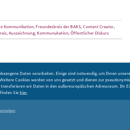
Anfahrt
Das Sicherheitspolitische
sche Kommunikation
,
Freundeskreis der BAKS
,
Content Creator
,
Gespräch an der BAKS
reis
,
Auszeichnung
,
Kommunukation
,
Öffentlicher Diskurs
PRESSE
DATENSCHUTZ
IMPRESSUM
FAQ
bezogene Daten verarbeiten. Einige sind notwendig, um Ihnen unsere 
 Weitere Cookies werden von uns gesetzt und dienen zur pseudonym
ransferieren wir Daten in den außereuropäischen Adressraum. Ihr Ein
finden Sie
hier
.
 anzeigen