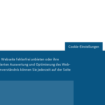
Freundeskreis
Studierendenkonferenz
Sicherheitspolitik gestalten
Cookie-Einstellungen
Webseite fehlerfrei anbieten oder ihre
isierten Auswertung und Optimierung des Web-
Drucken
verständnis können Sie jederzeit auf der Seite