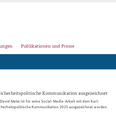
gungen
Publikationen und Presse
Historischer Ort
Kernseminar für
Arbeitspapiere Sicherheitspolitik
Sicherheitspolitik
sicherheitspolitische Kommunikation ausgezeichnet
David Matei ist für seine Social-Media-Arbeit mit dem Karl-
sicherheitspolitische Kommunikation 2025 ausgezeichnet worden.
Sicherheitspolitische
Fachseminar Desinformation und
Newsletter-Archiv
Nachwuchsarbeit
Sicherheitspolitik