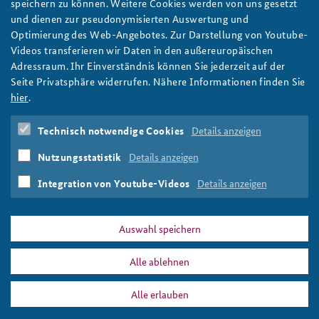
speichern zu können. Weitere Cookies werden von uns gesetzt
Bild: BAKS / Bündnis90/Die Grünen
und dienen zur pseudonymisierten Auswertung und
Optimierung des Web-Angebotes. Zur Darstellung von Youtube-
#DFS2021: Sicherheitspolitisches Gespräch im
Videos transferieren wir Daten in den außereuropäischen
Livestream
Adressraum. Ihr Einverständnis können Sie jederzeit auf der
Am 3. Mai 2021 ab 18:00 Uhr war Annalena Baerbock,
Seite Privatsphäre widerrufen. Nähere Informationen finden Sie
Vorsitzende und Kanzlerkandidatin von Bündnis 90/Die Grünen
hier
.
zum Sicherheitspolitischen Gespräch zu Gast an der BAKS. Hier
finden Sie das Video zur Diskussion.
Technisch notwendige Cookies
Details anzeigen
weiter
Nutzungsstatistik
Details anzeigen
Deutsches Forum Sicherheitspolitik
,
Annalena Baerbock
,
DFS
,
Livestream
,
Youtube
Integration von Youtube-Videos
Details anzeigen
Auswahl speichern
Alle ablehnen
PRESSE
DATENSCHUTZ
IMPRESSUM
FAQ
Alle erlauben
Youtube
Drucken