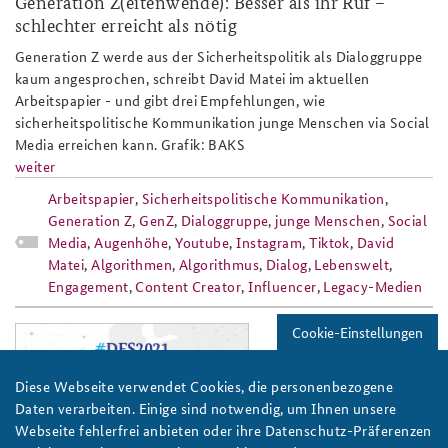
Generation Z(eitenwende): Besser als ihr Ruf –
schlechter erreicht als nötig
Anfahrt
Deutsches Forum Sicherheitspolitik
Newsletter-Archiv
Generation Z werde aus der Sicherheitspolitik als Dialoggruppe
Freundeskreis
Arbeitskreis "Junge Sicherheitspolitiker"
kaum angesprochen, schreibt David Matei im aktuellen
Arbeitspapier - und gibt drei Empfehlungen, wie
Das Sicherheitspolitische Gespräch an der BAKS
sicherheitspolitische Kommunikation junge Menschen via Social
Media erreichen kann. Grafik: BAKS
Studierendenkonferenz Sicherheitspolitik gestalten
weiter
Arbeitspapier
,
Sicherheitspolitische Kommunikation
,
Generation Z
,
GenZ
,
Dialoggruppe
,
junge Menschen
,
Social
Media
,
Augenhöhe
,
Youtube
,
Instagram
,
Tiktok
,
David
Matei
,
Algorithmen
,
Algorithmus
,
Dialog
,
Lebenswelt
,
Engagement
,
Content Creator
,
Influencer
,
Legacy-Medien
Cookie-Einstellungen
dfs2021_sicherheitspolitisches_gespr
Diese Webseite verwendet Cookies, die personenbezogene
Daten verarbeiten. Einige sind notwendig, um Ihnen unsere
Webseite fehlerfrei anbieten oder ihre Datenschutz-Präferenzen