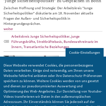
"Junge Sicherheitspolitiker" zu Gesprächen in Bonn
Anfahrt
Deutsches Forum Sicherheitspolitik
Newsletter-Archiv
Zwischen Hoffnung und Strategie: Der Arbeitskreis "Junge
Sicherheitspolitiker" diskutierte am 18. November aktuelle
Freundeskreis
Arbeitskreis "Junge Sicherheitspolitiker"
Fragen der Außen- und Sicherheitspolitik in
Hintergrundgesprächen.
Das Sicherheitspolitische Gespräch an der BAKS
weiter
Arbeitskreis Junge Sicherheitspolitiker
,
junge
Studierendenkonferenz Sicherheitspolitik gestalten
Führungskräfte
,
Streitkräftebasis
,
Bundeswehreinsatz im
Innern
,
Transatlantische Beziehungen
Cookie-Einstellungen
bw_im_inner_slider.jpg
Diese Webseite verwendet Cookies, die personenbezogene
Daten verarbeiten. Einige sind notwendig, um Ihnen unsere
Webseite fehlerfrei anbieten oder ihre Datenschutz-Präferenzen
speichern zu können. Weitere Cookies werden von uns gesetzt
und dienen zur pseudonymisierten Auswertung und
Foto: Stephan Franz Ferdinand Dinges/CC BY-NC 2.0
Optimierung des Web-Angebotes. Zur Darstellung von Youtube-
Videos transferieren wir Daten in den außereuropäischen
"Diskussion zu Einsatz der Bundeswehr im Innern
Adressraum. Ihr Einverständnis können Sie jederzeit auf der
überfällig"