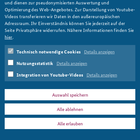
und dienen zur pseudonymisierten Auswertung und
Ein Polizist steht hinter einer Absperrung vor dem Gebäude des
Optimierung des Web-Angebotes. Zur Darstellung von Youtube-
Anfahrt
Deutsches Forum Sicherheitspolitik
Newsletter-Archiv
SWR in Mainz, 20. Februar 2016
Videos transferieren wir Daten in den außereuropäischen
Foto: Stephan Franz Ferdinand Dinges/CC BY-NC 2.0
Adressraum. Ihr Einverständnis können Sie jederzeit auf der
Freundeskreis
Arbeitskreis "Junge Sicherheitspolitiker"
Seite Privatsphäre widerrufen. Nähere Informationen finden Sie
Das Sicherheitspolitische Gespräch an der BAKS
hier
.
PRESSE
DATENSCHUTZ
IMPRESSUM
FAQ
Studierendenkonferenz Sicherheitspolitik gestalten
Technisch notwendige Cookies
Details anzeigen
bw_im_inner_slider.jpg
Drucken
Nutzungsstatistik
Details anzeigen
Integration von Youtube-Videos
Details anzeigen
Auswahl speichern
Alle ablehnen
Alle erlauben