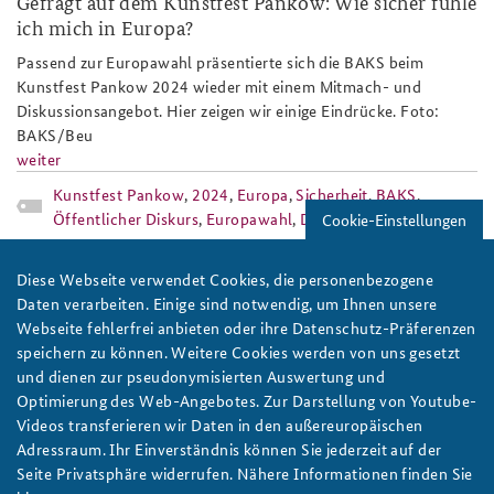
Gefragt auf dem Kunstfest Pankow: Wie sicher fühle
ich mich in Europa?
Anfahrt
Deutsches Forum Sicherheitspolitik
Newsletter-Archiv
Passend zur Europawahl präsentierte sich die BAKS beim
Freundeskreis
Arbeitskreis "Junge Sicherheitspolitiker"
Kunstfest Pankow 2024 wieder mit einem Mitmach- und
Diskussionsangebot. Hier zeigen wir einige Eindrücke. Foto:
Das Sicherheitspolitische Gespräch an der BAKS
BAKS/Beu
weiter
Studierendenkonferenz Sicherheitspolitik gestalten
Kunstfest Pankow
,
2024
,
Europa
,
Sicherheit
,
BAKS
,
Öffentlicher Diskurs
,
Europawahl
,
Diskussionsangebot
Cookie-Einstellungen
veranstaltungskalender_seminare_tag
Diese Webseite verwendet Cookies, die personenbezogene
Daten verarbeiten. Einige sind notwendig, um Ihnen unsere
Webseite fehlerfrei anbieten oder ihre Datenschutz-Präferenzen
speichern zu können. Weitere Cookies werden von uns gesetzt
und dienen zur pseudonymisierten Auswertung und
Optimierung des Web-Angebotes. Zur Darstellung von Youtube-
BAKS/Stollberg
Videos transferieren wir Daten in den außereuropäischen
Adressraum. Ihr Einverständnis können Sie jederzeit auf der
BAKS-Veranstaltungskalender 2024
Seite Privatsphäre widerrufen. Nähere Informationen finden Sie