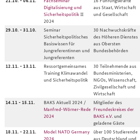
21.10.
-
06.11.
Fachseminar
16 Führungskräfte
Digitalisierung und
aus Staat, Wirtschaft
Sicherheitspolitik
II
und Gesellschaft
2024
29.10. - 31.10.
Seminar
30 Nachwuchskräfte
Sicherheitspolitisches
des Höheren Dienstes
Basiswissen für
aus Obersten
Jungreferentinnen und
Bundesbehörden
Jungreferenten
12.11. - 13.11.
Ressortgemeinsames
30 Teilnehmende aus
Training Klimawandel
Bundesministerien,
und Sicherheitspolitik
NGOs, Wissenschaft,
Zivilgesellschaft und
Wirtschaft
14.11 - 15.11.
BAKS Aktuell 2024 /
Mitglieder des
Manfred-Wörner-Rede
Freundeskreises der
2024
BAKS e.V.
und
geladene Gäste
18.11. - 22.11.
Model NATO Germany
über 100 Studierende
2024
aus Deutschland und