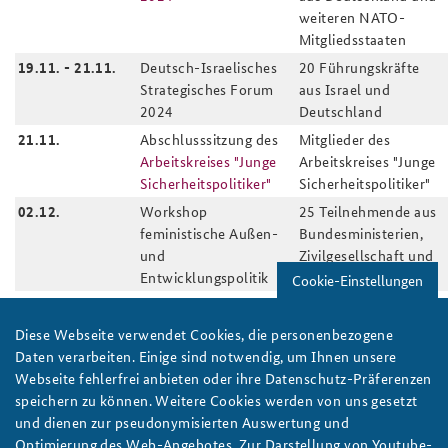
weiteren NATO-
Mitgliedsstaaten
19.11. - 21.11.
Deutsch-Israelisches
20 Führungskräfte
Strategisches Forum
aus Israel und
2024
Deutschland
21.11.
Abschlusssitzung des
Mitglieder des
Arbeitskreises "Junge
Arbeitskreises "Junge
Sicherheitspolitiker"
Sicherheitspolitiker"
02.12.
Workshop
25 Teilnehmende aus
feministische Außen-
Bundesministerien,
und
Zivilgesellschaft und
Entwicklungspolitik
NGOs
Cookie-Einstellungen
04.12.
Sicherheitspolitisches
Präsenzteilnahme auf
Gespräch mit dem
Einladung der BAKS,
Diese Webseite verwendet Cookies, die personenbezogene
CDU/CSU-
Livestream und Video
Daten verarbeiten. Einige sind notwendig, um Ihnen unsere
Fraktionsvorsitzenden
online verfügbar
Webseite fehlerfrei anbieten oder ihre Datenschutz-Präferenzen
Friedrich Merz
speichern zu können. Weitere Cookies werden von uns gesetzt
10.12. - 12.12.
Ressortgemeinsames
und dienen zur pseudonymisierten Auswertung und
Trainig zum
Optimierung des Web-Angebotes. Zur Darstellung von Youtube-