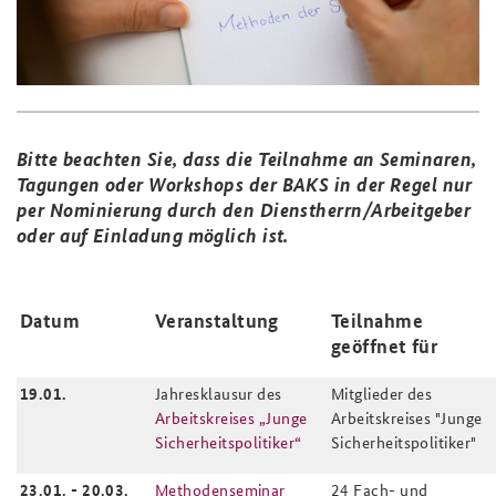
Praktika an der BAKS
Deutsches Forum Sicherheitspolitik
Newsletter-Archiv
Anfahrt
Arbeitskreis "Junge Sicherheitspolitiker"
Freundeskreis
Das Sicherheitspolitische Gespräch an der BAKS
B
itte beachten Sie, dass die Teilnahme an Seminaren,
Studierendenkonferenz Sicherheitspolitik gestalten
Tagungen oder Workshops der BAKS in der Regel nur
per Nominierung durch den Dienstherrn/Arbeitgeber
oder auf Einladung möglich ist.
Datum
Veranstaltung
Teilnahme
geöffnet für
19.01.
Jahresklausur des
Mitglieder des
Arbeitskreises „Junge
Arbeitskreises
"Junge
Sicherheitspolitiker“
Sicherheitspolitiker"
23.01. - 20.03.
Methodenseminar
24 Fach- und