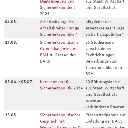
Digitalisierung und
aus Staat, Wirtschaft
Sicherheitspolitik
I
und Gesellschaft
2024
04.03.
Arbeitssitzung des
Mitglieder des
Arbeitskreises "Junge
Arbeitskreises "Junge
Sicherheitspolitiker"
Sicherheitspolitiker"
27.03.
Sicherheitspolitische
25 Studierende
Grundakademie
des
verschiedener
BSH
zu Gast an der
Fachrichtungen,
BAKS
Bewerbungen zur
Teilnahme über den
BSH
08.04. - 05.07.
Kernseminar für
20 Führungskräfte
Sicherheitspolitik
2024
aus Staat, Wirtschaft
und Gesellschaft
sowie aus
verbündeten Staaten
13.05.
Sicherheitspolitisches
Präsenzteilnahme auf
Gespräch mit
Einladung der BAKS,
Wirtschaftsminister Dr.
Livestream und Video