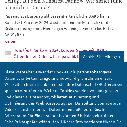
Gefragt auf dem Kunstfest Pankow: Wie sicher fühle
ich mich in Europa?
Passend zur Europawahl präsentierte sich die BAKS beim
Kunstfest Pankow 2024 wieder mit einem Mitmach- und
Diskussionsangebot. Hier zeigen wir einige Eindrücke. Foto:
BAKS/Beu
weiter
Kunstfest Pankow
,
2024
,
Europa
,
Sicherheit
,
BAKS
,
Öffentlicher Diskurs
,
Europawahl
,
Diskussionsangebot
Cookie-Einstellungen
veranstaltungskalender_seminare_tag
Diese Webseite verwendet Cookies, die personenbezogene
Daten verarbeiten. Einige sind notwendig, um Ihnen unsere
Webseite fehlerfrei anbieten oder ihre Datenschutz-Präferenzen
speichern zu können. Weitere Cookies werden von uns gesetzt
und dienen zur pseudonymisierten Auswertung und
Optimierung des Web-Angebotes. Zur Darstellung von Youtube-
BAKS/Stollberg
Videos transferieren wir Daten in den außereuropäischen
Adressraum. Ihr Einverständnis können Sie jederzeit auf der
BAKS-Veranstaltungskalender 2024
Seite Privatsphäre widerrufen. Nähere Informationen finden Sie