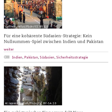
Guilhem Vellut/Flickr/CC BY 2.0
Für eine kohärente Südasien-Strategie: Kein
Nullsummen-Spiel zwischen Indien und Pakistan
weiter
Indien
,
Pakistan
,
Südasien
,
Sicherheitsstrategie
2018-1.jpg
Al Jazeera English/Flickr/CC BY-SA 2.0