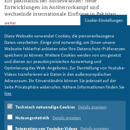
Ein pakistanischer Sinneswandel? Neue
Entwicklungen im Antiterrorkampf und
wechselnde internationale Einflüsse in Pakistan
Cookie-Einstellungen
weiter
Pakistan
,
Terrorismus
,
Südasien
Diese Webseite verwendet Cookies, die personenbezogene
Daten verarbeiten. Einige sind notwendig, um Ihnen unsere
2018-1.jpg
Webseite fehlerfrei anbieten oder ihre Datenschutz-Präferenzen
speichern zu können. Weitere Cookies werden von uns gesetzt
und dienen zur pseudonymisierten Auswertung und
Optimierung des Web-Angebotes. Zur Darstellung von Youtube-
Videos transferieren wir Daten in den außereuropäischen
Adressraum. Ihr Einverständnis können Sie jederzeit auf der
Al Jazeera English/Flickr/CC BY-SA 2.0
Seite Privatsphäre widerrufen. Nähere Informationen finden Sie
hier
.
Change of Heart in Pakistan? New developments in
counter-terrorism and shifting international
Technisch notwendige Cookies
Details anzeigen
influences
Nutzungsstatistik
Details anzeigen
weiter
Pakistan
,
South Asia
,
Terrorism
Integration von Youtube-Videos
Details anzeigen