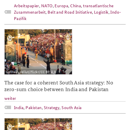
Arbeitspapier
,
NATO
,
Europa
,
China
,
transatlantische
Zusammenarbeit
,
Belt and Road Initiative
,
Logistik
,
Indo-
Pazifik
2018-11.png
Guilhem Vellut/Flickr/CC BY 2.0
The case for a coherent South Asia strategy: No
zero-sum choice between India and Pakistan
weiter
India
,
Pakistan
,
Strategy
,
South Asia
2018-11.png