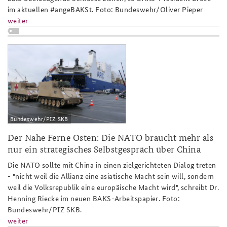
im aktuellen #angeBAKSt. Foto: Bundeswehr/Oliver Pieper
Anfahrt
Deutsches Forum Sicherheitspolitik
Newsletter-Archiv
weiter
Freundeskreis
Arbeitskreis "Junge Sicherheitspolitiker"
ap_4-
Das Sicherheitspolitische Gespräch an der BAKS
21_defender_slider_808x486.png
Studierendenkonferenz Sicherheitspolitik gestalten
Bundeswehr/PIZ SKB
Der Nahe Ferne Osten: Die NATO braucht mehr als
nur ein strategisches Selbstgespräch über China
Die NATO sollte mit China in einen zielgerichteten Dialog treten
- "nicht weil die Allianz eine asiatische Macht sein will, sondern
weil die Volksrepublik eine europäische Macht wird", schreibt Dr.
Henning Riecke im neuen BAKS-Arbeitspapier. Foto:
Bundeswehr/PIZ SKB.
weiter