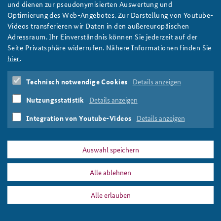
und dienen zur pseudonymisierten Auswertung und
Optimierung des Web-Angebotes. Zur Darstellung von Youtube-
Anfahrt
Deutsches Forum Sicherheitspolitik
Newsletter-Archiv
Videos transferieren wir Daten in den außereuropäischen
Adressraum. Ihr Einverständnis können Sie jederzeit auf der
Freundeskreis
Arbeitskreis "Junge Sicherheitspolitiker"
Seite Privatsphäre widerrufen. Nähere Informationen finden Sie
Das Sicherheitspolitische Gespräch an der BAKS
hier
.
Studierendenkonferenz Sicherheitspolitik gestalten
Technisch notwendige Cookies
Details anzeigen
Nutzungsstatistik
Details anzeigen
Integration von Youtube-Videos
Details anzeigen
Al Jazeera English/Flickr/CC BY-SA 2.0
Auswahl speichern
PRESSE
DATENSCHUTZ
IMPRESSUM
FAQ
Alle ablehnen
2018-1.jpg
Drucken
Alle erlauben