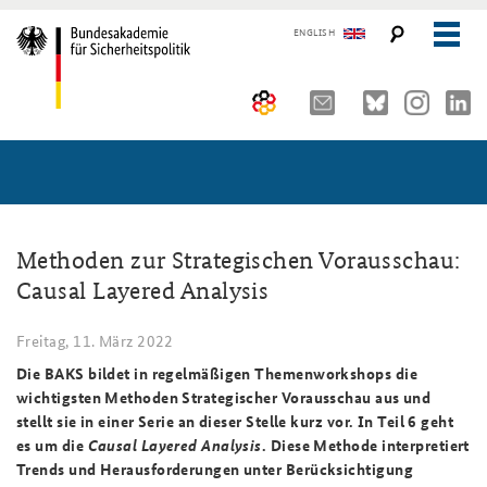
ENGLISH
Über uns
10 Jahre AKJS
Aktuelles (menu position rule)
Seminare und Tagungen
Auftrag und Organisation
Methoden zur Strategischen Vorausschau:
Causal Layered Analysis
Publikationen und Presse
Historischer Ort
Führungskräfteseminar für Sicherheitspolitik
Freitag, 11. März 2022
Kompetenzzentrum Strategische Vorausschau
Kernseminar für Sicherheitspolitik
#angeBAKSt: Aktuelle Kommentare zur Sicherheitspolitik
STUDIENPLATTFORM
Die BAKS bildet in regelmäßigen Themenworkshops die
Team
Methodenseminar Strategische Vorausschau
Arbeitspapiere Sicherheitspolitik
wichtigsten Methoden Strategischer Vorausschau aus und
stellt sie in einer Serie an dieser Stelle kurz vor. In Teil 6 geht
Sicherheitspolitische Nachwuchsarbeit
Fachseminar Digitalisierung und Sicherheitspolitik
Pressespiegel und Gastbeiträge von BAKS-Angehörigen
es um die
Causal Layered Analysis
. Diese Methode interpretiert
Trends und Herausforderungen unter Berücksichtigung
Beirat
Fachseminar Desinformation und Sicherheitspolitik
Ansprechpartner für Presse- und andere Medienanfragen