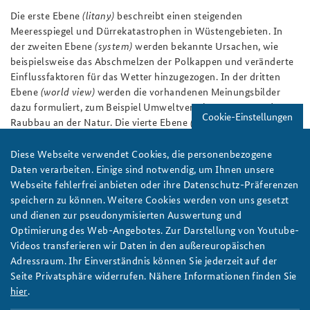
Die erste Ebene
(litany)
beschreibt einen steigenden
Meeresspiegel und Dürrekatastrophen in Wüstengebieten. In
der zweiten Ebene
(system)
werden bekannte Ursachen, wie
beispielsweise das Abschmelzen der Polkappen und veränderte
Einflussfaktoren für das Wetter hinzugezogen. In der dritten
Ebene
(world view)
werden die vorhandenen Meinungsbilder
dazu formuliert, zum Beispiel Umweltverschmutzungen oder
Cookie-Einstellungen
Raubbau an der Natur. Die vierte Ebene
(metapher)
analysiert
die genauen Zusammenhänge, wie beispielsweise die Zerstörung
der Ozonschicht durch Verbrennung fossiler Brennstoffe.
Diese Webseite verwendet Cookies, die personenbezogene
Dadurch können die Ursachen für die Entstehung des
Daten verarbeiten. Einige sind notwendig, um Ihnen unsere
Klimawandels identifiziert und notwendige Gegenmaßnahmen
Webseite fehlerfrei anbieten oder ihre Datenschutz-Präferenzen
eingeleitet werden.
speichern zu können. Weitere Cookies werden von uns gesetzt
und dienen zur pseudonymisierten Auswertung und
Mehr Informationen zu Strategischer Vorausschau an der
Optimierung des Web-Angebotes. Zur Darstellung von Youtube-
BAKS
finden Sie in diesem Websitebeitrag
.
Videos transferieren wir Daten in den außereuropäischen
Adressraum. Ihr Einverständnis können Sie jederzeit auf der
Seite Privatsphäre widerrufen. Nähere Informationen finden Sie
Autoren:
Marie Fischer / Sebastian Bollien / Andreas Beu
hier
.