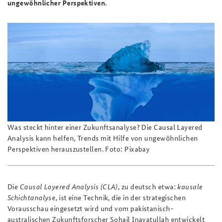
ungewöhnlicher Perspektiven.
Praktika an der BAKS
Deutsches Forum Sicherheitspolitik
Newsletter-Archiv
Anfahrt
Arbeitskreis "Junge Sicherheitspolitiker"
Freundeskreis
Das Sicherheitspolitische Gespräch an der BAKS
Studierendenkonferenz Sicherheitspolitik gestalten
Was steckt hinter einer Zukunftsanalyse? Die Causal Layered
Analysis kann
helfen, Trends mit Hilfe von ungewöhnlichen
Perspektiven herauszustellen. Foto: Pixabay
Die
Causal Layered Analysis (CLA)
, zu deutsch etwa:
kausale
Schichtanalyse
, ist eine Technik, die in der strategischen
Vorausschau eingesetzt wird und vom pakistanisch-
australischen Zukunftsforscher Sohail Inayatullah entwickelt