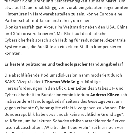
für mehr Konkurrenz und Selbstständigkeit auf dem Markt. Um
etwa auf Dauer unabhängig von vorab eingebauten sogenannten
Hintertüren in Hardwarebauteilen zu sein, könne Europa eine
Partnerschaft mit Japan anstreben, um einen
„konkurrenzfähigen Akteur im Weltmarkt neben den USA, China
und Südkorea zu kreieren“. Mit Blick auf die deutsche
Cybersicherheit sprach sich Helbing für redundante, dezentrale
Systeme aus, die Ausfälle an einzelnen Stellen kompensieren
könnten.
Es besteht politischer und technologischer Handlungsbedarf
Die abschließende Podiumsdiskussion nahm moderiert durch
BAKS-Vizepräsident
Thomas Wrießnig
zukünftige
Herausforderungen in den Blick. Der Leiter des Stabes IT- und
Cybersicherheit im Bundesinnenministerium
Andreas Könen
sah
insbesondere Handlungsbedarf seitens des Gesetzgebers, um
gegen erkannte Cyberangriffe effektiv vorgehen zu können. Die
Bundesrepublik habe etwa „noch keine rechtliche Grundlage“,
so Könen, um bei akuten Schadensrisiken attackierende Server
rasch abzuschalten. „Wie bei der Feuerwehr“ sei hier noch vor