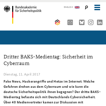
ENGLISH
Über uns
10 Jahre AKJS
Aktuelles (menu position rule)
Seminare und Tagungen
Auftrag und Organisation
Dritter BAKS-Medientag: Sicherheit im
Cyberraum
Publikationen und Presse
Historischer Ort
Führungskräfteseminar für Sicherheitspolitik
Dienstag, 11. April 2017
Kompetenzzentrum Strategische Vorausschau
Kernseminar für Sicherheitspolitik
#angeBAKSt: Aktuelle Kommentare zur Sicherheitspolitik
STUDIENPLATTFORM
Fake News, Hackerangriffe und Hetze im Internet: Welche
Team
Methodenseminar Strategische Vorausschau
Arbeitspapiere Sicherheitspolitik
Gefahren drohen aus dem Cyberraum und wie kann die
deutsche Sicherheitspolitik ihnen begegnen? Der dritte BAKS-
Sicherheitspolitische Nachwuchsarbeit
Fachseminar Digitalisierung und Sicherheitspolitik
Pressespiegel und Gastbeiträge von BAKS-Angehörigen
Medientag befasste sich mit Deutschlands Cybersicherheit.
Über 40 Medienvertreter kamen zur Diskussion mit
Beirat
Fachseminar Desinformation und Sicherheitspolitik
Ansprechpartner für Presse- und andere Medienanfragen