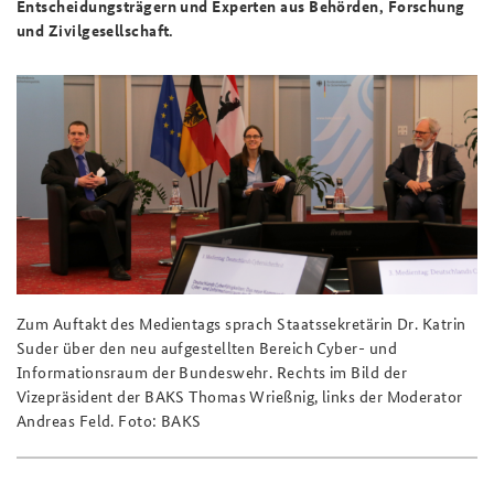
Entscheidungsträgern und Experten aus Behörden, Forschung
und Zivilgesellschaft.
Praktika an der BAKS
Deutsches Forum Sicherheitspolitik
Newsletter-Archiv
Anfahrt
Arbeitskreis "Junge Sicherheitspolitiker"
Freundeskreis
Das Sicherheitspolitische Gespräch an der BAKS
Studierendenkonferenz Sicherheitspolitik gestalten
Zum Auftakt des Medientags sprach Staatssekretärin Dr. Katrin
Suder über den neu aufgestellten Bereich Cyber- und
Informationsraum der Bundeswehr. Rechts im Bild der
Vizepräsident der BAKS Thomas Wrießnig, links der Moderator
Andreas Feld. Foto: BAKS