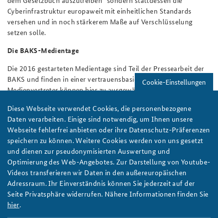
dem Gesetzbuch auszutreiben“ sondern stattdessen die
Cyberinfrastruktur europaweit mit einheitlichen Standards
versehen und in noch stärkerem Maße auf Verschlüsselung
setzen solle.
Die BAKS-Medientage
Die 2016 gestarteten Medientage sind Teil der Pressearbeit der
BAKS und finden in einer vertrauensbasierten Atmosphäre statt.
Cookie-Einstellungen
Medienvertreter können hier zu ausgewählten
sicherheitspolitischen Themen Hintergrundinformationen
Diese Webseite verwendet Cookies, die personenbezogene
erhalten und gemeinsam mit Experten und Praktikern aus
Daten verarbeiten. Einige sind notwendig, um Ihnen unsere
Behörden, Wissenschaft und zivilgesellschaftlichen
Webseite fehlerfrei anbieten oder ihre Datenschutz-Präferenzen
Organisationen diskutieren.
Die Medientage richten sich
speichern zu können. Weitere Cookies werden von uns gesetzt
ausschließlich an Journalistinnen und Journalisten.
Die
und dienen zur pseudonymisierten Auswertung und
Einladung erfolgt über den Presseverteiler der BAKS, für den Sie
Optimierung des Web-Angebotes. Zur Darstellung von Youtube-
sich
hier
anmelden können. Weitere Informationen zu den
Videos transferieren wir Daten in den außereuropäischen
BAKS-Medientagen finden Sie
hier
und im
Pressespiegel
zur
Adressraum. Ihr Einverständnis können Sie jederzeit auf der
Veranstaltung.
Seite Privatsphäre widerrufen. Nähere Informationen finden Sie
Autoren:
Fabian Rohde, Christoph Bischoff und Robbin Schacht
hier
.