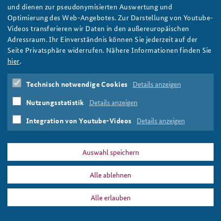
Trump, Kim and the Nuclear Button: Discussing
und dienen zur pseudonymisierten Auswertung und
Deterrence in Seoul
Anfahrt
Deutsches Forum Sicherheitspolitik
Newsletter-Archiv
Optimierung des Web-Angebotes. Zur Darstellung von Youtube-
Given the changes in US policy, both East Asia and Europe face
Videos transferieren wir Daten in den außereuropäischen
Freundeskreis
Arbeitskreis "Junge Sicherheitspolitiker"
a common question: How credible is America's nuclear security
Adressraum. Ihr Einverständnis können Sie jederzeit auf der
assurance? Against this background the Korean Research
Seite Privatsphäre widerrufen. Nähere Informationen finden Sie
Das Sicherheitspolitische Gespräch an der BAKS
Institute for Security Affairs, the Konrad Adenauer Foundation,
hier
.
and the Federal Academy for Security Policy invited nuclear
Studierendenkonferenz Sicherheitspolitik gestalten
policy experts for a discussion in Seoul.
Technisch notwendige Cookies
Details anzeigen
weiter
Nutzungsstatistik
Details anzeigen
Nuclear Deterrence
,
Europe
,
East Asia
,
USA
,
Korea
,
Konrad
Adenauer Foundation
Integration von Youtube-Videos
Details anzeigen
Auswahl speichern
Alle ablehnen
PRESSE
DATENSCHUTZ
IMPRESSUM
FAQ
Alle erlauben
Nuclear Deterrence
Drucken