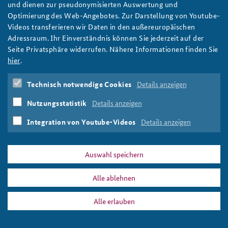
und dienen zur pseudonymisierten Auswertung und
Uniformierte Soldaten mit Helmen und Sonnenbrillen stehen
Optimierung des Web-Angebotes. Zur Darstellung von Youtube-
Anfahrt
Deutsches Forum Sicherheitspolitik
Newsletter-Archiv
zwischen zwei hellblauen Barackengebäuden und blicken auf
Videos transferieren wir Daten in den außereuropäischen
ein dahinter aufragendes großes Gebäude.
Adressraum. Ihr Einverständnis können Sie jederzeit auf der
Freundeskreis
Arbeitskreis "Junge Sicherheitspolitiker"
Foto: U.S. Army/Johnson
Seite Privatsphäre widerrufen. Nähere Informationen finden Sie
Das Sicherheitspolitische Gespräch an der BAKS
hier
.
Studierendenkonferenz Sicherheitspolitik gestalten
Technisch notwendige Cookies
Details anzeigen
PRESSE
DATENSCHUTZ
IMPRESSUM
FAQ
Nutzungsstatistik
Details anzeigen
nukleardialog_seoul_slider.png
Drucken
Integration von Youtube-Videos
Details anzeigen
Auswahl speichern
Alle ablehnen
Alle erlauben