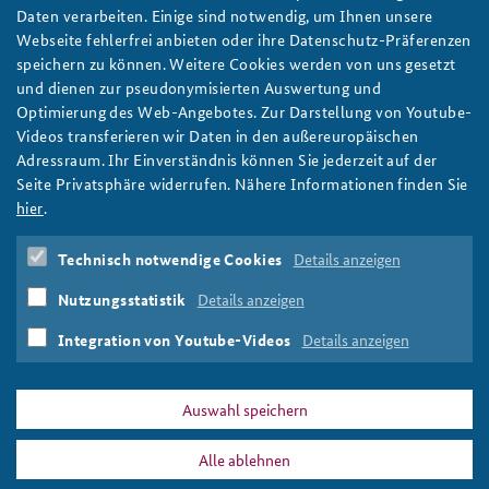
Der Strategische Kompass: Ein Fahrplan für die
Daten verarbeiten. Einige sind notwendig, um Ihnen unsere
Europäische Union als sicherheitspolitische
Anfahrt
Deutsches Forum Sicherheitspolitik
Newsletter-Archiv
Webseite fehlerfrei anbieten oder ihre Datenschutz-Präferenzen
Akteurin
speichern zu können. Weitere Cookies werden von uns gesetzt
Freundeskreis
Arbeitskreis "Junge Sicherheitspolitiker"
Das Sicherheitsumfeld Europas hat sich kontinuierlich
und dienen zur pseudonymisierten Auswertung und
verschlechtert. Der Strategische Kompass der EU soll durch eine
Optimierung des Web-Angebotes. Zur Darstellung von Youtube-
Das Sicherheitspolitische Gespräch an der BAKS
gemeinsame Bedrohungsanalyse und klar formulierte Ziele
Videos transferieren wir Daten in den außereuropäischen
dabei helfen, Europa krisenfester aufzustellen. Im aktuellen
Adressraum. Ihr Einverständnis können Sie jederzeit auf der
Studierendenkonferenz Sicherheitspolitik gestalten
Arbeitspapier gibt Dr. Jana Puglierin einen Überblick über das
Seite Privatsphäre widerrufen. Nähere Informationen finden Sie
Dokument, identifiziert Schwerpunkte und zieht ein erstes Fazit.
hier
.
Bild: BAKS/Bunk (Pixabay)
weiter
Technisch notwendige Cookies
Details anzeigen
Arbeitspapier
,
Strategischer Kompass
,
Europäische Union
,
Nutzungsstatistik
Details anzeigen
EU
,
NATO
,
Strategie
,
Bedrohungsanalyse
,
PESCO
,
military
mobility
,
Krisenmanagement
,
Bündnisverteidigung
,
Europa
Integration von Youtube-Videos
Details anzeigen
Auswahl speichern
Alle ablehnen
PRESSE
DATENSCHUTZ
IMPRESSUM
FAQ