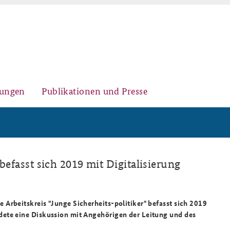
gungen
Publikationen und Presse
Auftrag und Organisation
Kernseminar für
Arbeitspapiere Sicherheitspolitik
 befasst sich 2019 mit Digitalisierung
Sicherheitspolitik
Arbeitskreis "Junge Sicherheits-politiker" befasst sich 2019
ete eine Diskussion mit Angehörigen der Leitung und des
Team
Fachseminar Desinformation und
Newsletter-Archiv
Sicherheitspolitik