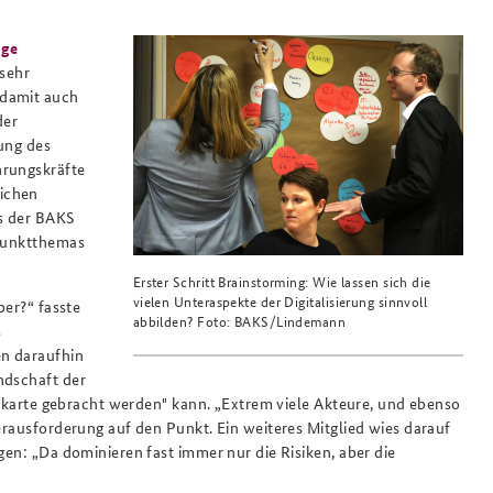
nge
 sehr
 damit auch
der
zung des
hrungskräfte
lichen
is der BAKS
rpunktthemas
Erster Schritt Brainstorming: Wie lassen sich die
vielen Unteraspekte der Digitalisierung sinnvoll
ber?“ fasste
abbilden? Foto: BAKS/Lindemann
s
en daraufhin
ndschaft der
andkarte gebracht werden" kann. „Extrem viele Akteure, und ebenso
Herausforderung auf den Punkt. Ein weiteres Mitglied wies darauf
gen: „Da dominieren fast immer nur die Risiken, aber die