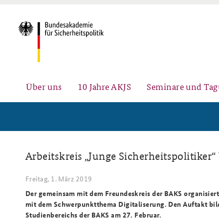
Über uns
10 Jahre AKJS
Seminare und Ta
Aktuelles (menu position rule)
Führungskräfteseminar für
#angeBAKSt: Aktuelle
Arbeitskreis „Junge Sicherheitspolitiker“
Sicherheitspolitik
Kommentare zur
Sicherheitspolitik
Freitag, 1. März 2019
Der gemeinsam mit dem Freundeskreis der BAKS organisierte 
mit dem Schwerpunktthema Digitaliserung. Den Auftakt bild
Kompetenzzentrum Strategische
Fachseminar Digitalisierung und
Ansprechpartner für Presse- und
Studienbereichs der BAKS am 27. Februar.
Vorausschau
Sicherheitspolitik
andere Medienanfragen