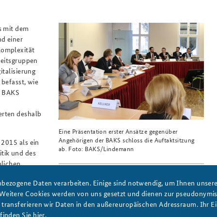
s mit dem
d einer
Komplexität
beitsgruppen
italisierung
 befasst, wie
r BAKS
erten deshalb
Eine Präsentation erster Ansätze gegenüber
Angehörigen der BAKS schloss die Auftaktsitzung
 2015 als ein
ab. Foto: BAKS/Lindemann
tik und des
hlichen
en und
bezogene Daten verarbeiten. Einige sind notwendig, um Ihnen unsere 
 Weitere Cookies werden von uns gesetzt und dienen zur pseudonym
ransferieren wir Daten in den außereuropäischen Adressraum. Ihr Ein
finden Sie
hier
.