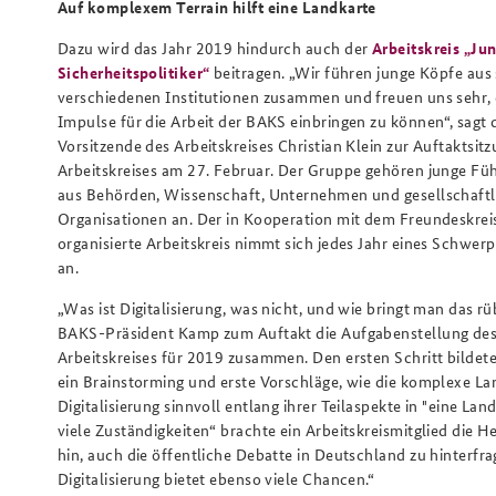
Auf komplexem Terrain hilft eine Landkarte
Dazu wird das Jahr 2019 hindurch auch der
Arbeitskreis „Ju
Sicherheitspolitiker“
beitragen. „Wir führen junge Köpfe aus
verschiedenen Institutionen zusammen und freuen uns sehr,
Impulse für die Arbeit der BAKS einbringen zu können“, sagt 
Vorsitzende des Arbeitskreises Christian Klein zur Auftaktsit
Arbeitskreises am 27. Februar. Der Gruppe gehören junge Fü
aus Behörden, Wissenschaft, Unternehmen und gesellschaft
Organisationen an. Der in Kooperation mit dem Freundeskre
organisierte Arbeitskreis nimmt sich jedes Jahr eines Schwe
an.
„Was ist Digitalisierung, was nicht, und wie bringt man das rü
BAKS-Präsident Kamp zum Auftakt die Aufgabenstellung de
Arbeitskreises für 2019 zusammen. Den ersten Schritt bildet
ein Brainstorming und erste Vorschläge, wie die komplexe La
Digitalisierung sinnvoll entlang ihrer Teilaspekte in "eine L
viele Zuständigkeiten“ brachte ein Arbeitskreismitglied die 
hin, auch die öffentliche Debatte in Deutschland zu hinterfra
Digitalisierung bietet ebenso viele Chancen.“