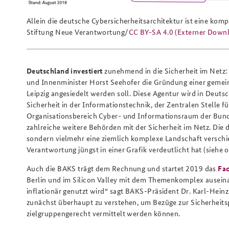
Allein die deutsche Cybersicherheitsarchitektur ist eine kompl
Stiftung Neue Verantwortung/
CC BY-SA 4.0
(
Externer Down
Deutschland investiert
zunehmend in die Sicherheit im Netz:
und Innenminister Horst Seehofer die Gründung einer gemein
Leipzig angesiedelt werden soll. Diese Agentur wird in Deut
Sicherheit in der Informationstechnik, der Zentralen Stelle 
Organisationsbereich Cyber- und Informationsraum der Bunde
zahlreiche weitere Behörden mit der Sicherheit im Netz. Die 
sondern vielmehr eine ziemlich komplexe Landschaft versch
Verantwortung jüngst in einer Grafik verdeutlicht hat (siehe 
Auch die BAKS trägt dem Rechnung und startet 2019 das
Fac
Berlin und im Silicon Valley mit dem Themenkomplex auseinander
inflationär genutzt wird“ sagt BAKS-Präsident Dr. Karl-Heinz
zunächst überhaupt zu verstehen, um Bezüge zur Sicherheitsp
zielgruppengerecht vermittelt werden können.