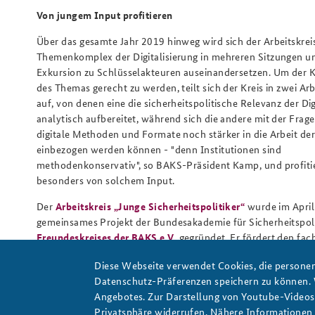
Von jungem Input profitieren
Über das gesamte Jahr 2019 hinweg wird sich der Arbeitskrei
Themenkomplex der Digitalisierung in mehreren Sitzungen un
Exkursion zu Schlüsselakteuren auseinandersetzen. Um der 
des Themas gerecht zu werden, teilt sich der Kreis in zwei Ar
auf, von denen eine die sicherheitspolitische Relevanz der Dig
analytisch aufbereitet, während sich die andere mit der Frage
digitale Methoden und Formate noch stärker in die Arbeit de
einbezogen werden können - "denn Institutionen sind
methodenkonservativ", so BAKS-Präsident Kamp, und profiti
besonders von solchem Input.
Der
Arbeitskreis „Junge Sicherheitspolitiker“
wurde im April
gemeinsames Projekt der Bundesakademie für Sicherheitspoli
Freundeskreises der BAKS e.V.
gegründet. Er fördert den fac
Austausch unter jungen Führungskräften aus Politik, Behörd
Diese Webseite verwendet Cookies, die personen
Gesellschaft und bezieht sie in die Arbeit der BAKS ein.
Datenschutz-Präferenzen speichern zu können.
Autor:
Sebastian Nieke
Angebotes. Zur Darstellung von Youtube-Videos t
Privatsphäre widerrufen. Nähere Informationen 