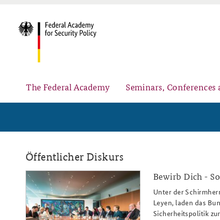
The Federal Academy
Seminars, Conferences 
Advisory Board
Security Policy Course for Senior Officials
Öffentlicher Diskurs
Bewirb Dich - S
soko16_slider.jpg
Unter der Schirmherr
Leyen, laden das Bu
Partners
Public Events
Sicherheitspolitik z