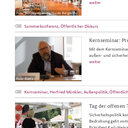
weiter
Foto: Bundesregierung/Guido Bergmann
Sommerkonferenz
,
Öffentlicher Diskurs
Kernseminar: Pr
ks16_muenkler_slider.jpg
Mit dem Kernseminar 
außen- und sicherhei
weiter
Foto: BAKS
Kernseminar
,
Herfried Münkler
,
Außenpolitik
,
Öffentlic
Tag der offenen 
_mg_6251.jpg
Sicherheitspolitik k
Bedrohung geht vom 
Präsident Karl-Hein