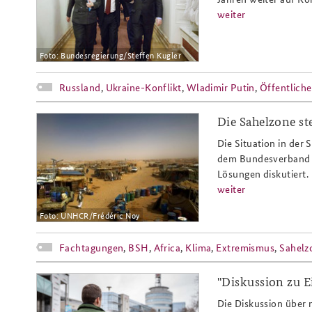
weiter
Foto: Bundesregierung/Steffen Kugler
Russland
,
Ukraine-Konflikt
,
Wladimir Putin
,
Öffentliche
Die Sahelzone s
sahel_bsh_slider.jpg
Die Situation in der 
dem Bundesverband S
Lösungen diskutiert.
weiter
Foto: UNHCR/Frédéric Noy
Fachtagungen
,
BSH
,
Africa
,
Klima
,
Extremismus
,
Sahelz
"Diskussion zu E
bw_im_inner_slider.jpg
Die Diskussion über n