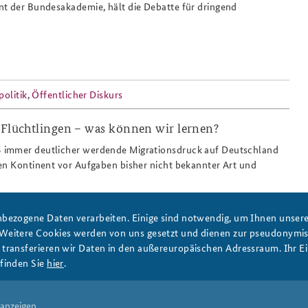
t der Bundesakademie, hält die Debatte für dringend
politik
,
Öffentlicher Diskurs
 Flüchtlingen – was können wir lernen?
immer deutlicher werdende Migrationsdruck auf Deutschland
en Kontinent vor Aufgaben bisher nicht bekannter Art und
bezogene Daten verarbeiten. Einige sind notwendig, um Ihnen unsere 
 Weitere Cookies werden von uns gesetzt und dienen zur pseudonym
ransferieren wir Daten in den außereuropäischen Adressraum. Ihr Ein
ration
,
Öffentlicher Diskurs
finden Sie
hier
.
5
6
7
8
9
10
next ›
last »
 anzeigen