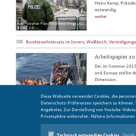
Heinz Kamp, Präsiden
notwendig.
weiter
Foto: Stephan Franz Ferdinand Dinges/CC
BY-NC 2.0
Bundeswehreinsatz im Innern
,
Weißbuch
,
Verteidigungs
Arbeitspapier zu
image_original.jpg
Der im Sommer 2015 
und Europa stellte d
Dimension.
weiter
Diese Webseite verwendet Cookies, die personen
Bundeswehr/Gottschalk
Datenschutz-Präferenzen speichern zu können.
Angebotes. Zur Darstellung von Youtube-Videos t
Arbeitspapiere Sicherheitspolitik
,
Innere Sicherheit
,
Mig
Privatsphäre widerrufen. Nähere Informationen 
Pages
« first
‹ previous
…
2
3
4
Technisch notwendige Cookies
Details