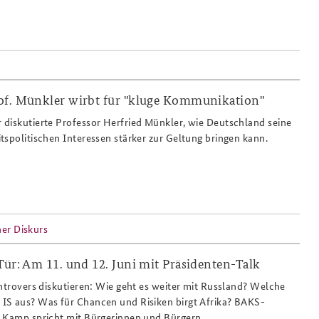
of. Münkler wirbt für "kluge Kommunikation"
diskutierte Professor Herfried Münkler, wie Deutschland seine
tspolitischen Interessen stärker zur Geltung bringen kann.
her Diskurs
Tür: Am 11. und 12. Juni mit Präsidenten-Talk
ontrovers diskutieren: Wie geht es weiter mit Russland? Welche
IS aus? Was für Chancen und Risiken birgt Afrika? BAKS-
z Kamp spricht mit Bürgerinnen und Bürgern.