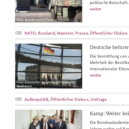
politische Botschaft.
weiter
Foto: Bundeswehr/Torsten Meynle
NATO
,
Russland
,
Manöver
,
Presse
,
Öffentlicher Diskurs
Deutsche befürw
zmsbw_umfrage_slider.jpg
Die Vermittlung von 
Mehrheit der Bevölke
internationaler Eben
weiter
Foto: Deutscher Bundestag/Katrin
Neuhauser
Außenpolitik
,
Öffentlicher Diskurs
,
Umfrage
Kamp: Weiter ke
kamp_russland_slider.jpg
Die Bundesakademie f
Jahren weiter auf K