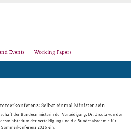
and Events
Working Papers
Organisation
Core Course on Security Policy
ommerkonferenz: Selbst einmal Minister sein
schaft der Bundesministerin der Verteidigung, Dr. Ursula von der
ndesministerium der Verteidigung und die Bundesakademie für
Young Leaders in Security Policy
Further Events
ur Sommerkonferenz 2016 ein.