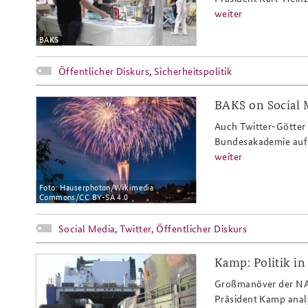
weiter
BAKS
Öffentlicher Diskurs
,
Sicherheitspolitik
BAKS on Social M
munot_feuerwerk_2015_zuschnitt.
Auch Twitter-Götter
Bundesakademie auf 
weiter
Foto: Hauserphoton/Wikimedia
Commons/CC BY-SA 4.0
Social Media
,
Twitter
,
Öffentlicher Diskurs
Kamp: Politik in
nwradio_slider.jpg
Großmanöver der NAT
Präsident Kamp anal