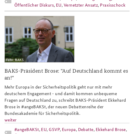
Öffentlicher Diskurs
,
EU
,
Vernetzter Ansatz
,
Praxisschock
ekkehard_brose_808x486_slider.png
Foto: BAKS
BAKS-Präsident Brose: "Auf Deutschland kommt es
an!"
Mehr Europa in der Sicherheitspolitik geht nur mit mehr
deutschem Engagement - und damit kommen unbequeme
Fragen auf Deutschland zu, schreibt BAKS-Präsident Ekkehard
Brose in #angeBAKSt, der neuen Debattenreihe der
Bundesakademie für Sicherheitspolitik.
weiter
#angeBAKSt
,
EU
,
GSVP
,
Europa
,
Debatte
,
Ekkehard Brose
,