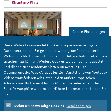
Rheinland-Pfalz
autorenlesung_zero_2018_slider.png
Cookie-Einstellungen
Diese Webseite verwendet Cookies, die personenbezogene
Foto: BAKS/Löwe
Daten verarbeiten. Einige sind notwendig, um Ihnen unsere
Webseite fehlerfrei anbieten oder ihre Datenschutz-Präferenzen
Digitalisierung: Wissen wir, was wir tun?
speichern zu können. Weitere Cookies werden von uns gesetzt
Marc Elsbergs Roman „ZERO – sie wissen was Du tust“ ist in
und dienen zur pseudonymisierten Auswertung und
Zeiten des Datenmissbrauchs aktueller denn je. Deshalb lud die
Optimierung des Web-Angebotes. Zur Darstellung von Youtube-
BAKS den Bestseller-Autor gemeinsam mit dem Verein für
Videos transferieren wir Daten in den außereuropäischen
Pankow zur Schönhauser Lesung ein und sprach mit Elsberg
Adressraum. Ihr Einverständnis können Sie jederzeit auf der
über die Folgen der Digitalisierung.
Seite Privatsphäre widerrufen. Nähere Informationen finden Sie
weiter
hier
.
Digitalisierung
,
Marc Elsberg
,
Öffentlicher Diskurs
,
Schönhauser Lesung
Technisch notwendige Cookies
Details anzeigen