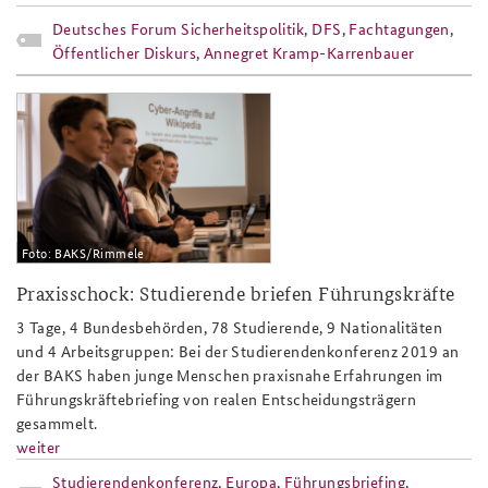
Deutsches Forum Sicherheitspolitik
,
DFS
,
Fachtagungen
,
Öffentlicher Diskurs
,
Annegret Kramp-Karrenbauer
sk19_teaser.png
Foto: BAKS/Rimmele
Praxisschock: Studierende briefen Führungskräfte
3 Tage, 4 Bundesbehörden, 78 Studierende, 9 Nationalitäten
und 4 Arbeitsgruppen: Bei der Studierendenkonferenz 2019 an
der BAKS haben junge Menschen praxisnahe Erfahrungen im
Führungskräftebriefing von realen Entscheidungsträgern
gesammelt.
weiter
Studierendenkonferenz
,
Europa
,
Führungsbriefing
,