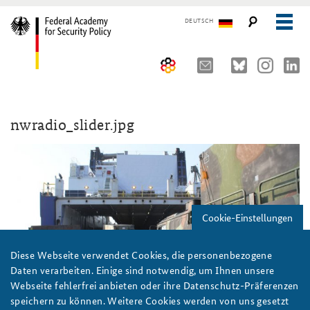
DEUTSCH
The Federal Academy
nwradio_slider.jpg
Seminars, Conferences and Events
Advisory Board
Working Papers
Organisation
Security Policy Course for Senior Officials
The Association of Friends
Core Course on Security Policy
Cookie-Einstellungen
Partners
German Forum on Security Policy
Young Leaders in Security Policy
Public Events
Diese Webseite verwendet Cookies, die personenbezogene
Daten verarbeiten. Einige sind notwendig, um Ihnen unsere
Directions
Further Events
Webseite fehlerfrei anbieten oder ihre Datenschutz-Präferenzen
speichern zu können. Weitere Cookies werden von uns gesetzt