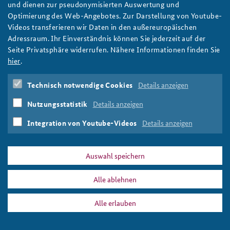
und dienen zur pseudonymisierten Auswertung und
Lkws der Bundeswehr fahren auf ein Fährschiff.
Optimierung des Web-Angebotes. Zur Darstellung von Youtube-
Foto: Bundeswehr/Torsten Meynle
Videos transferieren wir Daten in den außereuropäischen
Adressraum. Ihr Einverständnis können Sie jederzeit auf der
Seite Privatsphäre widerrufen. Nähere Informationen finden Sie
hier
.
DATA PRIVACY
IMPRINT
Technisch notwendige Cookies
Details anzeigen
nwradio_slider.jpg
Print
Nutzungsstatistik
Details anzeigen
Integration von Youtube-Videos
Details anzeigen
Auswahl speichern
Alle ablehnen
Alle erlauben