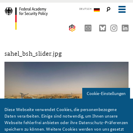
DEUTSCH
The Federal Academy
sahel_bsh_slider.jpg
Seminars, Conferences and Events
Advisory Board
Working Papers
Organisation
Security Policy Course for Senior Officials
The Association of Friends
Core Course on Security Policy
Cookie-Einstellungen
Partners
German Forum on Security Policy
Young Leaders in Security Policy
Public Events
Diese Webseite verwendet Cookies, die personenbezogene
Daten verarbeiten. Einige sind notwendig, um Ihnen unsere
Directions
Further Events
Webseite fehlerfrei anbieten oder ihre Datenschutz-Präferenzen
speichern zu können. Weitere Cookies werden von uns gesetzt