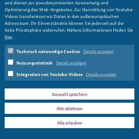
und dienen zur pseudonymisierten Auswertung und
Ein provisorisches Flüchtlingslager erstreckt sich über ein
Optimierung des Web-Angebotes. Zur Darstellung von Youtube-
Wüstenplateau bis zum Horizont.
Videos transferieren wir Daten in den außereuropäischen
Foto: UNHCR/Frédéric Noy
Adressraum. Ihr Einverständnis können Sie jederzeit auf der
Seite Privatsphäre widerrufen. Nähere Informationen finden Sie
hier
.
DATA PRIVACY
IMPRINT
Technisch notwendige Cookies
Details anzeigen
sahel_bsh_slider.jpg
Print
Nutzungsstatistik
Details anzeigen
Integration von Youtube-Videos
Details anzeigen
Auswahl speichern
Alle ablehnen
Alle erlauben