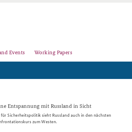
and Events
Working Papers
Organisation
Core Course on Security Policy
ine Entspannung mit Russland in Sicht
ür Sicherheitspolitik sieht Russland auch in den nächsten
onfrontationskurs zum Westen.
Young Leaders in Security Policy
Further Events