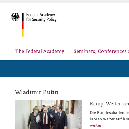
The Federal Academy
Seminars, Conferences 
Advisory Board
Security Policy Course for Senior Officials
Wladimir Putin
Kamp: Weiter ke
kamp_russland_slider.jpg
Die Bundesakademie f
Jahren weiter auf K
Partners
Public Events
weiter