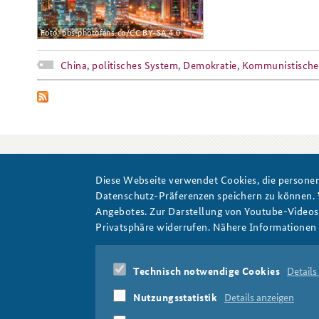
Foto: bbs.photofans.cn/CC BY-SA 4.0
Praktika an der BAKS
Arbeitskreis "Junge
China
,
politisches System
,
Demokratie
,
Kommunistische 
Sicherheitspolitiker"
Diese Webseite verwendet Cookies, die personen
politisches System
Datenschutz-Präferenzen speichern zu können.
Angebotes. Zur Darstellung von Youtube-Videos t
Privatsphäre widerrufen. Nähere Informationen 
Technisch notwendige Cookies
Details
Nutzungsstatistik
Details anzeigen