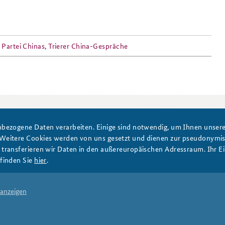
Anfahrt
Das Sicherheitspolitische
Partei Chinas
,
Trierer China-Gespräche
Gespräch an der BAKS
PRESSE
DATENSCHUTZ
IMPRESSUM
FAQ
bezogene Daten verarbeiten. Einige sind notwendig, um Ihnen unsere 
 Weitere Cookies werden von uns gesetzt und dienen zur pseudonym
ransferieren wir Daten in den außereuropäischen Adressraum. Ihr Ein
finden Sie
hier
.
 anzeigen