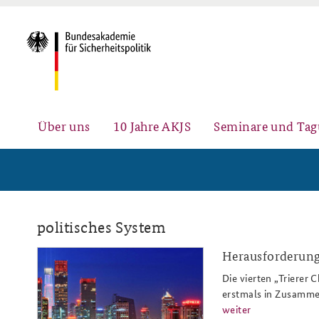
Über uns
10 Jahre AKJS
Seminare und Ta
Auftrag und Organisation
Führungskräfteseminar für
#angeBAKSt: Aktuelle
politisches System
Sicherheitspolitik
Kommentare zur
Sicherheitspolitik
Herausforderung
tcg2014_teaser.jpg
Die vierten „Trierer
erstmals in Zusammen
Team
Fachseminar Digitalisierung und
Ansprechpartner für Presse- und
weiter
Sicherheitspolitik
andere Medienanfragen