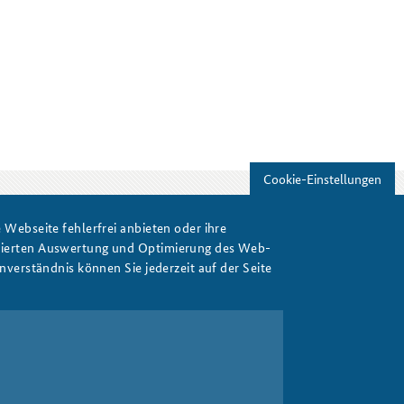
Freundeskreis
Studierendenkonferenz
Sicherheitspolitik gestalten
Cookie-Einstellungen
Webseite fehlerfrei anbieten oder ihre
Drucken
isierten Auswertung und Optimierung des Web-
verständnis können Sie jederzeit auf der Seite