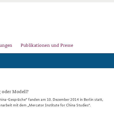
gungen
Publikationen und Presse
Historischer Ort
Kernseminar für
Arbeitspapiere Sicherheitspolitik
Sicherheitspolitik
 oder Modell?
 China-Gespräche“ fanden am 10. Dezember 2014 in Berlin statt,
arbeit mit dem „Mercator Institute for China Studies“.
Sicherheitspolitische
Fachseminar Desinformation und
Newsletter-Archiv
Nachwuchsarbeit
Sicherheitspolitik