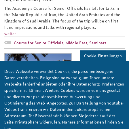
The Academy's Course for Senior Officials has left for talks in
the Islamic Republic of Iran, the United Arab Emirates and the
Kingdom of Saudi Arabia. The focus of the trip will be on first-
hand impressions and talks with regional players.
weiter
Course for Senior Officials
,
Middle East
,
Seminars
Cookie-Einstellungen
2017-5-
teaserfks17webseit_tropilux-flickr-
Diese Webseite verwendet Cookies, die personenbezogene
verkleinert-cc_by-nc_2.0.png
Daten verarbeiten. Einige sind notwendig, um Ihnen unsere
Webseite fehlerfrei anbieten oder ihre Datenschutz-Präferenzen
speichern zu können. Weitere Cookies werden von uns gesetzt
Foto: tropilux/flickr/verkleinert/CC BY-NC 2.0
und dienen zur pseudonymisierten Auswertung und
Optimierung des Web-Angebotes. Zur Darstellung von Youtube-
The Middle East – a region in upheaval
Videos transferieren wir Daten in den außereuropäischen
Hardly any other region in this world is currently undergoing
Adressraum. Ihr Einverständnis können Sie jederzeit auf der
political and social changes of the scope observed in the Middle
Seite Privatsphäre widerrufen. Nähere Informationen finden Sie
East. The Academy's 2017 Course for Senior Officials is
hier
.