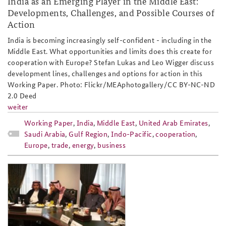
India as an Emerging Player in the Middle East:
Developments, Challenges, and Possible Courses of
Anfahrt
Deutsches Forum Sicherheitspolitik
Newsletter-Archiv
Action
Freundeskreis
Arbeitskreis "Junge Sicherheitspolitiker"
India is becoming increasingly self-confident - including in the
Middle East. What opportunities and limits does this create for
Das Sicherheitspolitische Gespräch an der BAKS
cooperation with Europe? Stefan Lukas and Leo Wigger discuss
development lines, challenges and options for action in this
Studierendenkonferenz Sicherheitspolitik gestalten
Working Paper. Photo: Flickr/MEAphotogallery/CC BY-NC-ND
2.0 Deed
weiter
Working Paper
,
India
,
Middle East
,
United Arab Emirates
,
Saudi Arabia
,
Gulf Region
,
Indo-Pacific
,
cooperation
,
Europe
,
trade
,
energy
,
business
fks17i_riad_slider.jpg