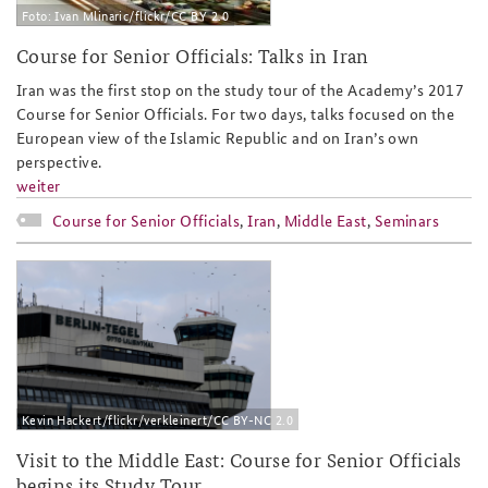
Foto: Ivan Mlinaric/flickr/CC BY 2.0
Course for Senior Officials: Talks in Iran
Iran was the first stop on the study tour of the Academy’s 2017
Course for Senior Officials. For two days, talks focused on the
European view of the Islamic Republic and on Iran’s own
perspective.
weiter
Course for Senior Officials
,
Iran
,
Middle East
,
Seminars
2017-7-fks17_abreise-
teaser_kevin_hackert_flickr_cc_by-
nc_2.0.png
Kevin Hackert/flickr/verkleinert/CC BY-NC 2.0
Visit to the Middle East: Course for Senior Officials
begins its Study Tour