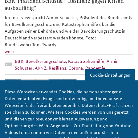
BBK-Präsident Schuster: "Resilienz gegen Krisen
ausbaufähig"
Anfahrt
Deutsches Forum Sicherheitspolitik
Newsletter-Archiv
Im Interview spricht Armin Schuster, Präsident des Bundesamts
Freundeskreis
Arbeitskreis "Junge Sicherheitspolitiker"
für Bevölkerungsschutz und Katastrophenhilfe über die
Aufgaben seiner Behörde und wie der Bevölkerungsschutz in
Das Sicherheitspolitische Gespräch an der BAKS
Deutschland verbessert werden könnte. Foto:
Bundeswehr/Tom Twardy
Studierendenkonferenz Sicherheitspolitik gestalten
weiter
BBK
,
Bevölkerungsschutz
,
Katastrophenhilfe
,
Armin
Schuster
,
AKNZ
,
Resilienz
,
Corona
,
Pandemie
Cookie-Einstellungen
boot_teaser.jpg
Diese Webseite verwendet Cookies, die personenbezogene
Daten verarbeiten. Einige sind notwendig, um Ihnen unsere
Webseite fehlerfrei anbieten oder ihre Datenschutz-Präferenzen
speichern zu können. Weitere Cookies werden von uns gesetzt
und dienen zur pseudonymisierten Auswertung und
Foto: Jan von Holleben/DKJS
Optimierung des Web-Angebotes. Zur Darstellung von Youtube-
Videos transferieren wir Daten in den außereuropäischen
Nachwuchs oder Nachzug?