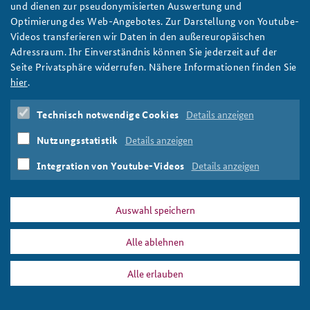
BBK-Präsident Schuster: "Resilienz gegen Krisen
und dienen zur pseudonymisierten Auswertung und
ausbaufähig"
Optimierung des Web-Angebotes. Zur Darstellung von Youtube-
Anfahrt
Deutsches Forum Sicherheitspolitik
Newsletter-Archiv
Videos transferieren wir Daten in den außereuropäischen
Im Interview spricht Armin Schuster, Präsident des Bundesamts
Adressraum. Ihr Einverständnis können Sie jederzeit auf der
Freundeskreis
Arbeitskreis "Junge Sicherheitspolitiker"
für Bevölkerungsschutz und Katastrophenhilfe über die
Seite Privatsphäre widerrufen. Nähere Informationen finden Sie
Aufgaben seiner Behörde und wie der Bevölkerungsschutz in
Das Sicherheitspolitische Gespräch an der BAKS
hier
.
Deutschland verbessert werden könnte. Foto:
Bundeswehr/Tom Twardy
Studierendenkonferenz Sicherheitspolitik gestalten
Technisch notwendige Cookies
Details anzeigen
weiter
BBK
,
Bevölkerungsschutz
,
Katastrophenhilfe
,
Armin
Nutzungsstatistik
Details anzeigen
Schuster
,
AKNZ
,
Resilienz
,
Corona
,
Pandemie
Integration von Youtube-Videos
Details anzeigen
Auswahl speichern
PRESSE
DATENSCHUTZ
IMPRESSUM
FAQ
Alle ablehnen
Armin Schuster
Drucken
Alle erlauben