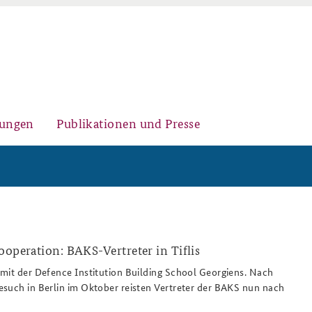
gungen
Publikationen und Presse
Historischer Ort
Kernseminar für
Arbeitspapiere Sicherheitspolitik
Sicherheitspolitik
ooperation: BAKS-Vertreter in Tiflis
mit der Defence Institution Building School Georgiens. Nach
such in Berlin im Oktober reisten Vertreter der BAKS nun nach
Sicherheitspolitische
Fachseminar Desinformation und
Newsletter-Archiv
Nachwuchsarbeit
Sicherheitspolitik