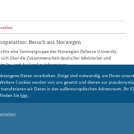
Anfahrt
Das Sicherheitspolitische
eration
Gespräch an der BAKS
Kooperation: Besuch aus Norwegen
chte eine Seminargruppe des Norwegian Defence University
 sich über die Zusammenarbeit deutscher Ministerien und
im In- und Ausland zu informieren.
bezogene Daten verarbeiten. Einige sind notwendig, um Ihnen unsere 
 Weitere Cookies werden von uns gesetzt und dienen zur pseudonym
ransferieren wir Daten in den außereuropäischen Adressraum. Ihr Ein
finden Sie
hier
.
ity College
,
Vernetzter Ansatz
 anzeigen