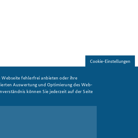
Freundeskreis
Studierendenkonferenz
Sicherheitspolitik gestalten
Cookie-Einstellungen
Webseite fehlerfrei anbieten oder ihre
isierten Auswertung und Optimierung des Web-
verständnis können Sie jederzeit auf der Seite