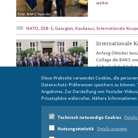
weiter
Foto: BAKS/Hahndel
Praktika an der BAKS
Arbeitskreis "Junge
NATO
,
DIB-S
,
Georgien
,
Kaukasus
,
Internationale Koop
Sicherheitspolitiker"
Internationale 
besuch_nduc17_slider.png
Anfang Oktober besu
College die BAKS um
Sicherheitsbehörden 
weiter
Diese Webseite verwendet Cookies, die personen
Datenschutz-Präferenzen speichern zu können.
Foto: BAKS
Angebotes. Zur Darstellung von Youtube-Videos t
Privatsphäre widerrufen. Nähere Informationen 
Internationale Kooperation
,
Norwegian Defence Univers
Technisch notwendige Cookies
Details
Nutzungsstatistik
Details anzeigen