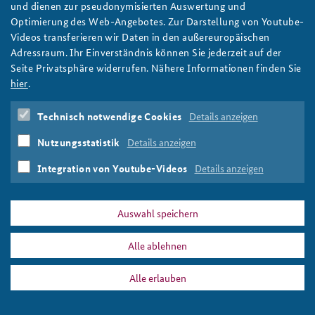
Elemente globaler Ordnung und die Rolle der USA
und dienen zur pseudonymisierten Auswertung und
Optimierung des Web-Angebotes. Zur Darstellung von Youtube-
weiter
Videos transferieren wir Daten in den außereuropäischen
Seminar für Sicherheitspolitik
,
USA
,
Schuldenkrise
,
Adressraum. Ihr Einverständnis können Sie jederzeit auf der
Energiesicherheit
,
Fracking
,
Schwellenländer
,
Rüstung
,
Seite Privatsphäre widerrufen. Nähere Informationen finden Sie
Freihandelsabkommen
,
Vereinte Nationen
,
hier
.
Friedenssicherung
,
Syrienkonflikt
,
Mali
,
Nordafrika
,
Iran
,
Nordkorea
Technisch notwendige Cookies
Details anzeigen
Nutzungsstatistik
Details anzeigen
Integration von Youtube-Videos
Details anzeigen
DATA PRIVACY
IMPRINT
Auswahl speichern
Freihandelsabkommen
Print
Alle ablehnen
Alle erlauben