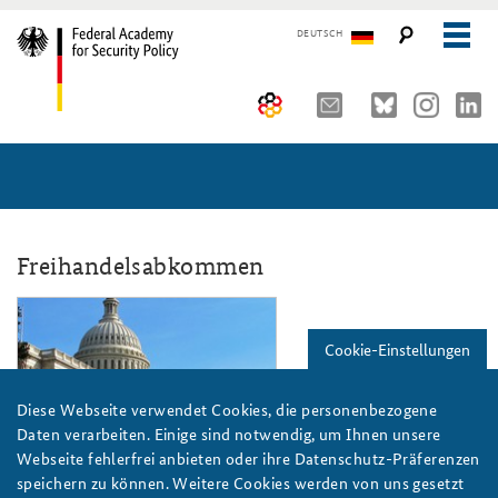
DEUTSCH
The Federal Academy
Seminars, Conferences and Events
Advisory Board
Working Papers
Organisation
Security Policy Course for Senior Officials
Freihandelsabkommen
The Association of Friends
Core Course on Security Policy
2013_elemente_globaler_ordnung2.jp
Cookie-Einstellungen
Partners
German Forum on Security Policy
Young Leaders in Security Policy
Public Events
Diese Webseite verwendet Cookies, die personenbezogene
Daten verarbeiten. Einige sind notwendig, um Ihnen unsere
Directions
Further Events
Webseite fehlerfrei anbieten oder ihre Datenschutz-Präferenzen
Das Kapitol in Washington D.C. vor blauem Himmel.
speichern zu können. Weitere Cookies werden von uns gesetzt