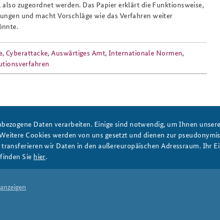
t, also zugeordnet werden. Das Papier erklärt die Funktionsweise,
hrungen und macht Vorschläge wie das Verfahren weiter
önnte.
Anfahrt
Das Sicherheitspolitische
e
,
Cyberattacke
,
Auswärtiges Amt
,
Internationale Normen
,
Gespräch an der BAKS
utionsverfahren
bezogene Daten verarbeiten. Einige sind notwendig, um Ihnen unsere 
PRESSE
DATENSCHUTZ
IMPRESSUM
FAQ
 Weitere Cookies werden von uns gesetzt und dienen zur pseudonym
ransferieren wir Daten in den außereuropäischen Adressraum. Ihr Ein
finden Sie
hier
.
 anzeigen