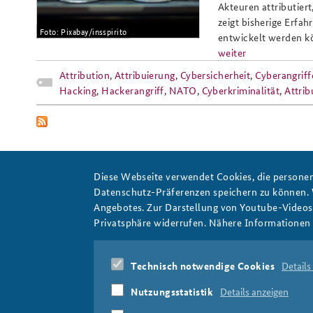
Akteuren attributier
zeigt bisherige Erfa
Foto: Pixabay/insspirito
entwickelt werden k
weiter
Praktika an der BAKS
Arbeitskreis "Junge
Attribution
,
Attribuierung
,
Cybersicherheit
,
Cyberangriff
Sicherheitspolitiker"
Hacking
,
Hackerangriff
,
NATO
,
Cyberkriminalität
,
Attrib
Diese Webseite verwendet Cookies, die personen
Datenschutz-Präferenzen speichern zu können.
Angebotes. Zur Darstellung von Youtube-Videos t
Attribuierung
Privatsphäre widerrufen. Nähere Informationen 
Technisch notwendige Cookies
Details
Nutzungsstatistik
Details anzeigen