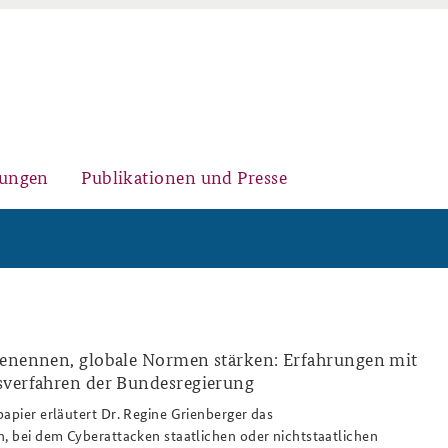
gungen
Publikationen und Presse
Historischer Ort
Kernseminar für
Arbeitspapiere Sicherheitspolitik
Sicherheitspolitik
benennen, globale Normen stärken: Erfahrungen mit
sverfahren der Bundesregierung
papier erläutert Dr. Regine Grienberger das
Sicherheitspolitische
Fachseminar Desinformation und
Newsletter-Archiv
n, bei dem Cyberattacken staatlichen oder nichtstaatlichen
Nachwuchsarbeit
Sicherheitspolitik