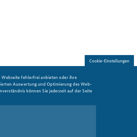
Freundeskreis
Studierendenkonferenz
Sicherheitspolitik gestalten
Cookie-Einstellungen
Webseite fehlerfrei anbieten oder ihre
isierten Auswertung und Optimierung des Web-
verständnis können Sie jederzeit auf der Seite
Drucken