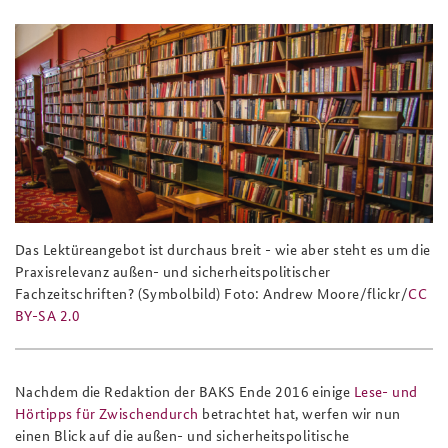
Praktika an der BAKS
Deutsches Forum Sicherheitspolitik
Newsletter-Archiv
Anfahrt
Arbeitskreis "Junge Sicherheitspolitiker"
Freundeskreis
Das Sicherheitspolitische Gespräch an der BAKS
Studierendenkonferenz Sicherheitspolitik gestalten
Das Lektüreangebot ist durchaus breit - wie aber steht es um die
Praxisrelevanz außen- und sicherheitspolitischer
Fachzeitschriften? (Symbolbild) Foto: Andrew Moore/flickr/
CC
BY-SA 2.0
Nachdem die Redaktion der BAKS Ende 2016 einige
Lese- und
Hörtipps für Zwischendurch
betrachtet hat, werfen wir nun
einen Blick auf die außen- und sicherheitspolitische