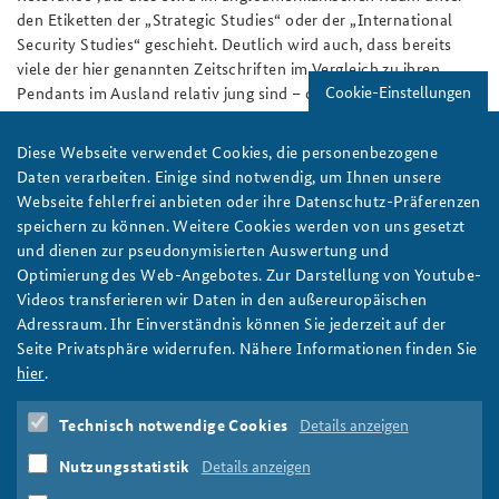
den Etiketten der „Strategic Studies“ oder der „International
Security Studies“ geschieht. Deutlich wird auch, dass bereits
viele der hier genannten Zeitschriften im Vergleich zu ihren
Cookie-Einstellungen
Pendants im Ausland relativ jung sind – der Großteil entstand
erst in den Neunziger- und Zweitausenderjahren und damit im
Zuge einer gerade für Deutschland substantiell veränderten
Diese Webseite verwendet Cookies, die personenbezogene
Weltlage. Es bleibt demnach abzuwarten, wie sich das Angebot
Daten verarbeiten. Einige sind notwendig, um Ihnen unsere
gerade unter dem Eindruck einer abermals gewachsenen
Webseite fehlerfrei anbieten oder ihre Datenschutz-Präferenzen
Verantwortungsübernahme der Bundesrepublik in der
speichern zu können. Weitere Cookies werden von uns gesetzt
internationalen Politik entwickeln wird.
und dienen zur pseudonymisierten Auswertung und
Optimierung des Web-Angebotes. Zur Darstellung von Youtube-
Ihnen fehlt eine erwähnenswerte Zeitschrift oder Sie kommen
Videos transferieren wir Daten in den außereuropäischen
zu einem völlig anderen Schluss? Schreiben Sie uns gern eine E-
Adressraum. Ihr Einverständnis können Sie jederzeit auf der
Mail an
presse@baks.bund.de
oder kommentieren Sie unseren
Seite Privatsphäre widerrufen. Nähere Informationen finden Sie
Facebookbeitrag
. Wir sind gespannt auf Ihre Meinung!
hier
.
Autoren:
Redaktion
Technisch notwendige Cookies
Details anzeigen
Öffentlicher Diskurs
Wissenschaft
Medien
Nutzungsstatistik
Details anzeigen