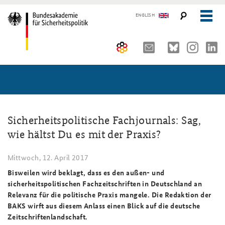
ENGLISH
Über uns
10 Jahre AKJS
Aktuelles (menu position rule)
Seminare und Tagungen
Auftrag und Organisation
Sicherheitspolitische Fachjournals: Sag,
wie hältst Du es mit der Praxis?
Publikationen und Presse
Historischer Ort
Führungskräfteseminar für Sicherheitspolitik
Mittwoch, 12. April 2017
Kompetenzzentrum Strategische Vorausschau
Kernseminar für Sicherheitspolitik
#angeBAKSt: Aktuelle Kommentare zur Sicherheitspolitik
STUDIENPLATTFORM
Bisweilen wird beklagt, dass es den außen- und
Team
Methodenseminar Strategische Vorausschau
Arbeitspapiere Sicherheitspolitik
sicherheitspolitischen Fachzeitschriften in Deutschland an
Relevanz für die politische Praxis mangele. Die Redaktion der
Sicherheitspolitische Nachwuchsarbeit
Fachseminar Digitalisierung und Sicherheitspolitik
Pressespiegel und Gastbeiträge von BAKS-Angehörigen
BAKS wirft aus diesem Anlass einen Blick auf die deutsche
Zeitschriftenlandschaft.
Beirat
Fachseminar Desinformation und Sicherheitspolitik
Ansprechpartner für Presse- und andere Medienanfragen