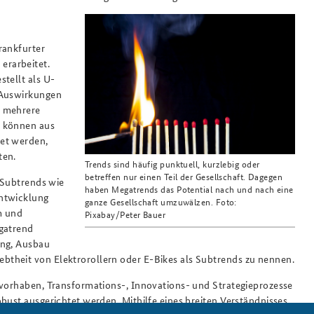
rankfurter
erarbeitet.
tellt als U-
 Auswirkungen
n mehrere
o können aus
tet werden,
ten.
Trends sind häufig punktuell, kurzlebig oder
betreffen nur einen Teil der Gesellschaft. Dagegen
h Subtrends wie
haben Megatrends das Potential nach und nach eine
Entwicklung
ganze Gesellschaft umzuwälzen. Foto:
m und
Pixabay/Peter Bauer
egatrend
ing, Ausbau
theit von Elektrorollern oder E-Bikes als Subtrends zu nennen.
svorhaben, Transformations-, Innovations- und Strategieprozesse
bust ausgerichtet werden. Mithilfe eines breiten Verständnisses