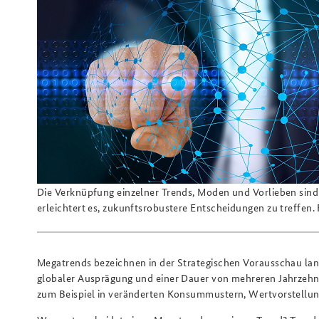
Beirat
Arbeitskreis "Junge
Sicherheitspolitiker"
Freundeskreis
Die Verknüpfung einzelner Trends, Moden und Vorlieben sind
erleichtert es, zukunftsrobustere Entscheidungen zu treffen
Megatrends bezeichnen in der Strategischen Vorausschau l
globaler Ausprägung und einer Dauer von mehreren Jahrzehnt
zum Beispiel in veränderten Konsummustern, Wertvorstellun