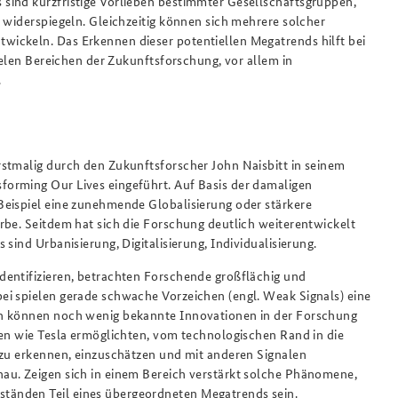
sind kurzfristige Vorlieben bestimmter Gesellschaftsgruppen,
 widerspiegeln. Gleichzeitig können sich mehrere solcher
ickeln. Das Erkennen dieser potentiellen Megatrends hilft bei
ielen Bereichen der Zukunftsforschung, vor allem in
.
stmalig durch den Zukunftsforscher John Naisbitt in seinem
orming Our Lives eingeführt. Auf Basis der damaligen
Beispiel eine zunehmende Globalisierung oder stärkere
rbe. Seitdem hat sich die Forschung deutlich weiterentwickelt
sind Urbanisierung, Digitalisierung, Individualisierung.
dentifizieren, betrachten Forschende großflächig und
ei spielen gerade schwache Vorzeichen (engl. Weak Signals) eine
en können noch wenig bekannte Innovationen in der Forschung
men wie Tesla ermöglichten, vom technologischen Rand in die
 zu erkennen, einzuschätzen und mit anderen Signalen
au. Zeigen sich in einem Bereich verstärkt solche Phänomene,
tänden Teil eines übergeordneten Megatrends sein.