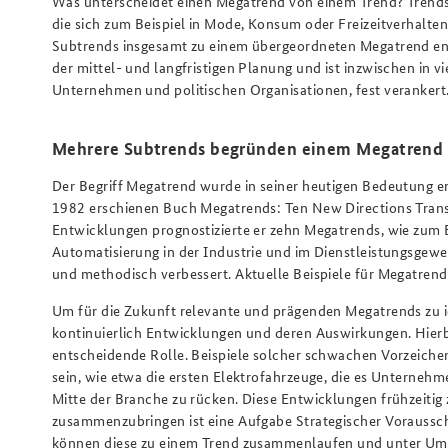
Was unterscheidet einen Megatrend von einem Trend? Trends 
die sich zum Beispiel in Mode, Konsum oder Freizeitverhalten
Subtrends insgesamt zu einem übergeordneten Megatrend entw
der mittel- und langfristigen Planung und ist inzwischen in v
Unternehmen und politischen Organisationen, fest verankert
Mehrere Subtrends begründen einem Megatrend
Der Begriff Megatrend wurde in seiner heutigen Bedeutung er
1982 erschienen Buch Megatrends: Ten New Directions Transf
Entwicklungen prognostizierte er zehn Megatrends, wie zum 
Automatisierung in der Industrie und im Dienstleistungsgewe
und methodisch verbessert. Aktuelle Beispiele für Megatrends 
Um für die Zukunft relevante und prägenden Megatrends zu i
kontinuierlich Entwicklungen und deren Auswirkungen. Hierb
entscheidende Rolle. Beispiele solcher schwachen Vorzeich
sein, wie etwa die ersten Elektrofahrzeuge, die es Unterneh
Mitte der Branche zu rücken. Diese Entwicklungen frühzeitig
zusammenzubringen ist eine Aufgabe Strategischer Voraussch
können diese zu einem Trend zusammenlaufen und unter Ums