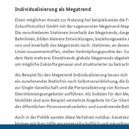
Individualisierung als Megatrend
Einen möglichen Ansatz zur Nutzung hat beispielsweise die F
Zukunftsinstitut GmbH mit der sogenannten Megatrend-Map 
Die verschiedenen Stationen innerhalb der Megatrends, darges
Bahnlinien, bilden kleinere Entwicklungen, beziehungsweise
von und innerhalb des Megatrends nach. Stationen, an dene
Linien zusammentreffen, stellen Verknüpfungspunkte dar. S
dem Netz mehrerer Einzeltrends globale Megatrends abgelei
um mögliche Zukünfte genauer und strukturierter zu betrach
Als Beispiel für den Megatrend Individualisierung lassen sic
ein zunehmendes Bedürfnis nach Selbstverwirklichung, die 
zur Single-Gesellschaft und die Personalisierung von Konsu
Dienstleistungsangeboten aufführen. Als Indizien für den M
Mobilität sind zum Beispiel vermehrte Angebote im Car-Shar
des öffentlichen Personennahverkehrs und zunehmende Belieb
Auch in der Politik werden diese Verfahren nutzbar. Gesetze
können mit ihrer Hilfe gesamtgesellschaftlich und zukunftsro