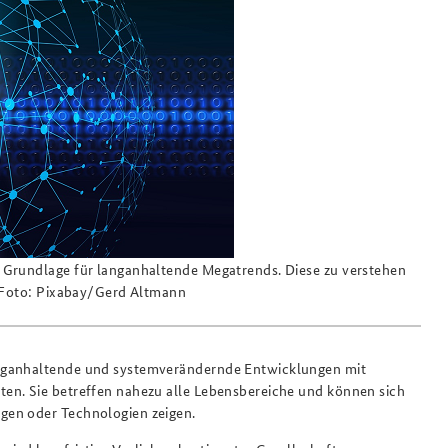
Praktika an der BAKS
Das Sicherheitspolitische
Gespräch an der BAKS
 Grundlage für langanhaltende Megatrends. Diese zu verstehen
. Foto: Pixabay/Gerd Altmann
anganhaltende und systemverändernde Entwicklungen mit
en. Sie betreffen nahezu alle Lebensbereiche und können sich
gen oder Technologien zeigen.