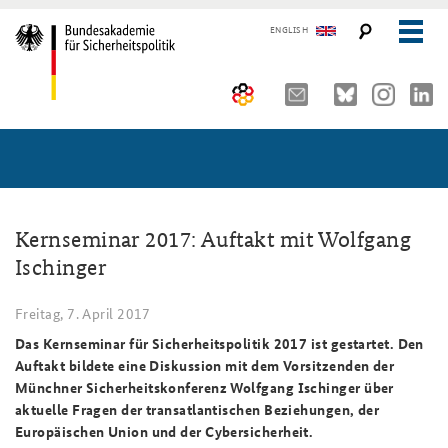
ENGLISH
Über uns
10 Jahre AKJS
Aktuelles (menu position rule)
Seminare und Tagungen
Auftrag und Organisation
Kernseminar 2017: Auftakt mit Wolfgang
Ischinger
Publikationen und Presse
Historischer Ort
Führungskräfteseminar für Sicherheitspolitik
Freitag, 7. April 2017
Kompetenzzentrum Strategische Vorausschau
Kernseminar für Sicherheitspolitik
#angeBAKSt: Aktuelle Kommentare zur Sicherheitspolitik
STUDIENPLATTFORM
Das Kernseminar für Sicherheitspolitik 2017 ist gestartet. Den
Team
Methodenseminar Strategische Vorausschau
Arbeitspapiere Sicherheitspolitik
Auftakt bildete eine Diskussion mit dem Vorsitzenden der
Münchner Sicherheitskonferenz Wolfgang Ischinger über
Sicherheitspolitische Nachwuchsarbeit
Fachseminar Digitalisierung und Sicherheitspolitik
Pressespiegel und Gastbeiträge von BAKS-Angehörigen
aktuelle Fragen der transatlantischen Beziehungen, der
Europäischen Union und der Cybersicherheit.
Beirat
Fachseminar Desinformation und Sicherheitspolitik
Ansprechpartner für Presse- und andere Medienanfragen