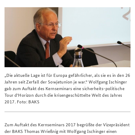
Praktika an der BAKS
Deutsches Forum Sicherheitspolitik
Newsletter-Archiv
Anfahrt
Arbeitskreis "Junge Sicherheitspolitiker"
Freundeskreis
Das Sicherheitspolitische Gespräch an der BAKS
Studierendenkonferenz Sicherheitspolitik gestalten
„Die aktuelle Lage ist für Europa gefährlicher, als sie es in den 26
Jahren seit Zerfall der Sowjetunion je war.“ Wolfgang Ischinger
gab zum Auftakt des Kernseminars eine sicherheits-politische
Tour d'Horizon durch die krisengeschüttelte Welt des Jahres
2017. Foto: BAKS
Zum Auftakt des Kernseminars 2017 begrüßte der Vizepräsident
der BAKS Thomas Wrießnig mit Wolfgang Ischinger einen