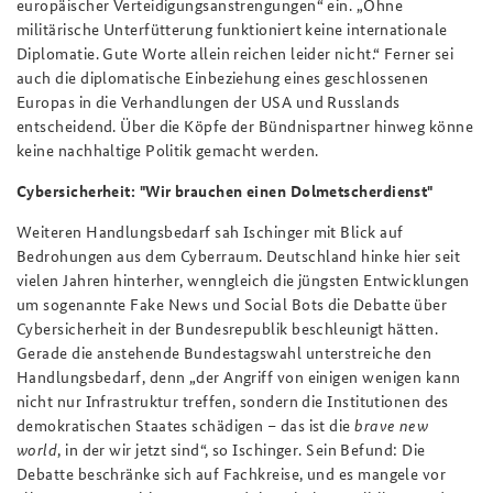
europäischer Verteidigungsanstrengungen“ ein. „Ohne
militärische Unterfütterung funktioniert keine internationale
Diplomatie. Gute Worte allein reichen leider nicht.“ Ferner sei
auch die diplomatische Einbeziehung eines geschlossenen
Europas in die Verhandlungen der USA und Russlands
entscheidend. Über die Köpfe der Bündnispartner hinweg könne
keine nachhaltige Politik gemacht werden.
Cybersicherheit: "Wir brauchen einen Dolmetscherdienst"
Weiteren Handlungsbedarf sah Ischinger mit Blick auf
Bedrohungen aus dem Cyberraum. Deutschland hinke hier seit
vielen Jahren hinterher, wenngleich die jüngsten Entwicklungen
um sogenannte Fake News und Social Bots die Debatte über
Cybersicherheit in der Bundesrepublik beschleunigt hätten.
Gerade die anstehende Bundestagswahl unterstreiche den
Handlungsbedarf, denn „der Angriff von einigen wenigen kann
nicht nur Infrastruktur treffen, sondern die Institutionen des
demokratischen Staates schädigen – das ist die
brave new
world
, in der wir jetzt sind“, so Ischinger. Sein Befund: Die
Debatte beschränke sich auf Fachkreise, und es mangele vor