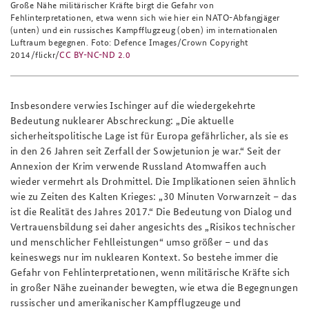
Große Nähe militärischer Kräfte birgt die Gefahr von
Fehlinterpretationen, etwa wenn sich wie hier ein NATO-Abfangjäger
(unten) und ein russisches Kampfflugzeug (oben) im internationalen
Luftraum begegnen. Foto: Defence Images/Crown Copyright
2014/flickr/
CC BY-NC-ND 2.0
Insbesondere verwies Ischinger auf die wiedergekehrte
Bedeutung nuklearer Abschreckung: „Die aktuelle
sicherheitspolitische Lage ist für Europa gefährlicher, als sie es
in den 26 Jahren seit Zerfall der Sowjetunion je war.“ Seit der
Annexion der Krim verwende Russland Atomwaffen auch
wieder vermehrt als Drohmittel. Die Implikationen seien ähnlich
wie zu Zeiten des Kalten Krieges: „30 Minuten Vorwarnzeit – das
ist die Realität des Jahres 2017.“ Die Bedeutung von Dialog und
Vertrauensbildung sei daher angesichts des „Risikos technischer
und menschlicher Fehlleistungen“ umso größer – und das
keineswegs nur im nuklearen Kontext. So bestehe immer die
Gefahr von Fehlinterpretationen, wenn militärische Kräfte sich
in großer Nähe zueinander bewegten, wie etwa die Begegnungen
russischer und amerikanischer Kampfflugzeuge und