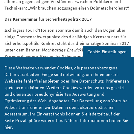
allem an gegenseitigem Verständnis zwischen Politikern und
Technikern: „Wir brauchen sozusagen einen Dolmetscherdienst“.
Das Kernseminar für Sicherheitspolitik 2017
Ischingers Tour d’Horizon spannte damit auch den Bogen über
einige Themenschwerpunkte des diesjährigen Kernseminars für
Sicherheitspolitik. Konkret steht das dreimonatige Seminar 2017
unter dem Banner:
Nachhaltige Entwicklung – Sicherheit –
Cookie-Einstellungen
Krisenprävention
. Regionaler Schwerpunkt ist dabei in diesem
Jahr
Afrika
. Feldstudien in Äthiopien und Mali ermöglichen dem
Diese Webseite verwendet Cookies, die personenbezogene
Seminar, einen unmittelbaren Eindruck von den
Daten verarbeiten. Einige sind notwendig, um Ihnen unsere
sicherheitspolitisch relevanten Entwicklungen auf dem
Webseite fehlerfrei anbieten oder ihre Datenschutz-Präferenzen
afrikanischen Kontinent zu gewinnen. Hinzu kommt eine
speichern zu können. Weitere Cookies werden von uns gesetzt
Studienreise nach Washington, DC und nach New York. Das seit
und dienen zur pseudonymisierten Auswertung und
2016 stattfindende Kernseminar richtet sich an ausgewählte
Optimierung des Web-Angebotes. Zur Darstellung von Youtube-
Führungskräfte aus Bundes- und Landesministerien, aus
Videos transferieren wir Daten in den außereuropäischen
Wirtschaft, Wissenschaft, Politik und Medien sowie aus
Adressraum. Ihr Einverständnis können Sie jederzeit auf der
deutschen Partnernationen.
Seite Privatsphäre widerrufen. Nähere Informationen finden Sie
Autoren:
Katharina Pachmayr und Fabian Rohde
hier
.