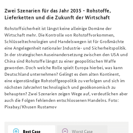
Anfahrt
Deutsches Forum Sicherheitspolitik
Newsletter-Archiv
Zwei Szenarien für das Jahr 2035 - Rohstoffe,
Lieferketten und die Zukunft der Wirtschaft
Freundeskreis
Arbeitskreis "Junge Sicherheitspolitiker"
Rohstoffsicherheit ist längst keine alleinige Domäne der
Das Sicherheitspolitische Gespräch an der BAKS
Wirtschaft mehr. Die Kontrolle von Rohstoffvorkommen,
Schlüsseltechnologien und Handelswegen ist für Großmächte
Studierendenkonferenz Sicherheitspolitik gestalten
eine Angelegenheit nationaler Industrie- und Sicherheitspolitik.
In der strategischen Auseinandersetzung zwischen den USA und
China sind Rohstoffe längst zu einer geopolitischen Waffe
geworden. Doch welche Rolle spielt Europa hierbei, was kann
Deutschland unternehmen? Gelingt es dem alten Kontinent,
eine eigenständige Rohstoffgeopolitik zu verfolgen und sich im
nächsten Jahrzehnt technologisch und geoökonomisch zu
behaupten? Zwei Szenarien zeigen Wege auf, verdeutlichen aber
auch die Folgen fehlenden entschlossenen Handelns. Foto:
Pixabay/Khusen Rustamov
Best Case
Worst Case