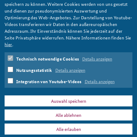
speichern zu können. Weitere Cookies werden von uns gesetzt
und dienen zur pseudonymisierten Auswertung und
Optimierung des Web-Angebotes. Zur Darstellung von Youtube-
Videos transferieren wir Daten in den außereuropäischen
Dr. Jakob Kullik
Adressraum. Ihr Einverständnis können Sie jederzeit auf der
Als Alumnus des
Arbeitskreises Junge Sicherheitspolitik
Seite Privatsphäre widerrufen. Nähere Informationen finden Sie
der BAKS gibt Dr. Jakob Kullik seine persönliche Meinung
hier
.
wieder. Der Autor ist
Wissenschaftlicher Mitarbeiter an der
Professur für Internationale Politik der Technischen
Technisch notwendige Cookies
Details anzeigen
Universität Chemnitz
. Er forscht und lehrt unter anderem
Nutzungsstatistik
Details anzeigen
zu Rohstoffpolitik und Versorgungssicherheit
Deutschlands, der EU, Russlands und Chinas.
Integration von Youtube-Videos
Details anzeigen
Auswahl speichern
Alle ablehnen
PRESSE
DATENSCHUTZ
IMPRESSUM
FAQ
Alle erlauben
Rohstoffe, Lieferketten und die Zukunft der Wirtschaft