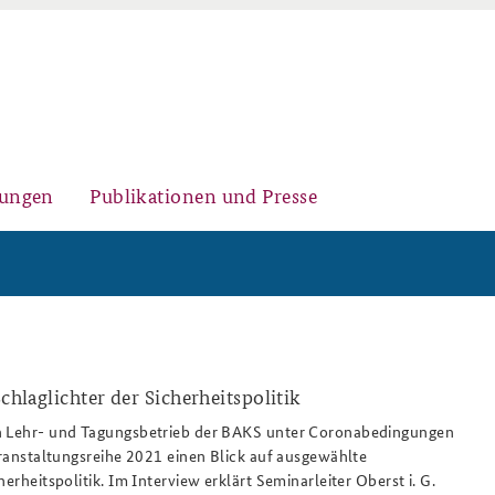
gungen
Publikationen und Presse
Historischer Ort
Kernseminar für
Arbeitspapiere Sicherheitspolitik
Sicherheitspolitik
Schlaglichter der Sicherheitspolitik
.png
n Lehr- und Tagungsbetrieb der BAKS unter Coronabedingungen
Veranstaltungsreihe 2021 einen Blick auf ausgewählte
Sicherheitspolitische
Fachseminar Desinformation und
Newsletter-Archiv
herheitspolitik. Im Interview erklärt Seminarleiter Oberst i. G.
Nachwuchsarbeit
Sicherheitspolitik