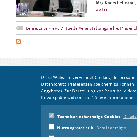
Jörg Knoechelmann, w
weiter
BAKS
Praktika an der BAKS
Arbeitskreis "Junge
Lehre
,
Interview
,
Virtuelle Veranstaltungsreihe
,
Präsenz
Sicherheitspolitiker"
Diese Webseite verwendet Cookies, die personen
Schlaglichter
Datenschutz-Präferenzen speichern zu können.
Angebotes. Zur Darstellung von Youtube-Videos t
Privatsphäre widerrufen. Nähere Informationen 
Technisch notwendige Cookies
Details
Nutzungsstatistik
Details anzeigen