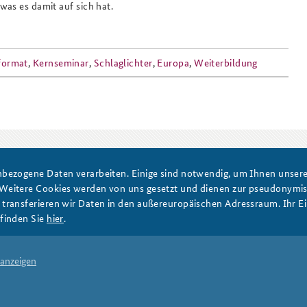
as es damit auf sich hat.
Anfahrt
Das Sicherheitspolitische
format
,
Kernseminar
,
Schlaglichter
,
Europa
,
Weiterbildung
Gespräch an der BAKS
PRESSE
DATENSCHUTZ
IMPRESSUM
FAQ
bezogene Daten verarbeiten. Einige sind notwendig, um Ihnen unsere 
 Weitere Cookies werden von uns gesetzt und dienen zur pseudonym
ransferieren wir Daten in den außereuropäischen Adressraum. Ihr Ein
finden Sie
hier
.
 anzeigen