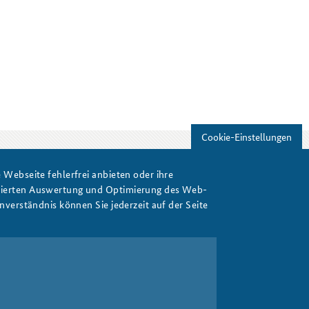
Freundeskreis
Studierendenkonferenz
Sicherheitspolitik gestalten
Cookie-Einstellungen
Webseite fehlerfrei anbieten oder ihre
Drucken
isierten Auswertung und Optimierung des Web-
verständnis können Sie jederzeit auf der Seite