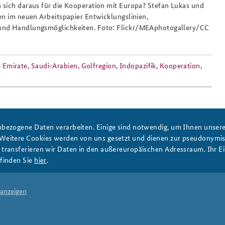
sich daraus für die Kooperation mit Europa? Stefan Lukas und
en im neuen Arbeitspapier Entwicklungslinien,
und Handlungsmöglichkeiten. Foto: Flickr/MEAphotogallery/CC
Anfahrt
Das Sicherheitspolitische
Gespräch an der BAKS
e Emirate
,
Saudi-Arabien
,
Golfregion
,
Indopazifik
,
Kooperation
,
bezogene Daten verarbeiten. Einige sind notwendig, um Ihnen unsere 
 Weitere Cookies werden von uns gesetzt und dienen zur pseudonym
PRESSE
DATENSCHUTZ
IMPRESSUM
FAQ
ransferieren wir Daten in den außereuropäischen Adressraum. Ihr Ein
finden Sie
hier
.
 anzeigen