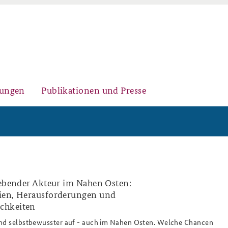
gungen
Publikationen und Presse
Historischer Ort
Kernseminar für
Arbeitspapiere Sicherheitspolitik
Sicherheitspolitik
rebender Akteur im Nahen Osten:
i_sultan_al_jaber_630.png
ien, Herausforderungen und
chkeiten
Sicherheitspolitische
Fachseminar Desinformation und
Newsletter-Archiv
end selbstbewusster auf - auch im Nahen Osten. Welche Chancen
Nachwuchsarbeit
Sicherheitspolitik