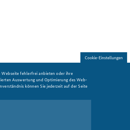
Freundeskreis
Studierendenkonferenz
Sicherheitspolitik gestalten
Cookie-Einstellungen
Webseite fehlerfrei anbieten oder ihre
isierten Auswertung und Optimierung des Web-
verständnis können Sie jederzeit auf der Seite
Drucken