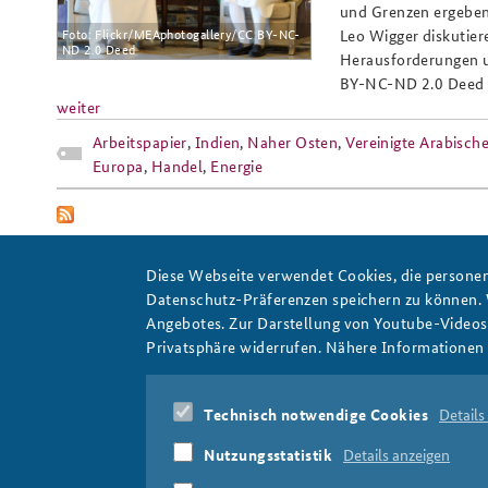
und Grenzen ergeben 
Foto: Flickr/MEAphotogallery/CC BY-NC-
Leo Wigger diskutier
ND 2.0 Deed
Herausforderungen 
BY-NC-ND 2.0 Deed
Praktika an der BAKS
Arbeitskreis "Junge
weiter
Sicherheitspolitiker"
Arbeitspapier
,
Indien
,
Naher Osten
,
Vereinigte Arabisch
Europa
,
Handel
,
Energie
Diese Webseite verwendet Cookies, die personen
Datenschutz-Präferenzen speichern zu können.
Angebotes. Zur Darstellung von Youtube-Videos t
Privatsphäre widerrufen. Nähere Informationen 
Indopazifik
Technisch notwendige Cookies
Details
Nutzungsstatistik
Details anzeigen