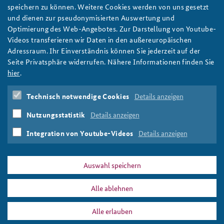
Methoden der Strategischen Vorausschau: Citizen
speichern zu können. Weitere Cookies werden von uns gesetzt
Panels
Anfahrt
Deutsches Forum Sicherheitspolitik
Newsletter-Archiv
und dienen zur pseudonymisierten Auswertung und
Bürgerinnen und Bürgern entwickeln gemeinsam Meinungen
Optimierung des Web-Angebotes. Zur Darstellung von Youtube-
Freundeskreis
Arbeitskreis "Junge Sicherheitspolitiker"
und Ideen. Diese sind Grundlage der hier vorgestellten Methode
Videos transferieren wir Daten in den außereuropäischen
der Strategischen Vorausschau. Wie genau Citizen Panels
Adressraum. Ihr Einverständnis können Sie jederzeit auf der
Das Sicherheitspolitische Gespräch an der BAKS
funktionieren, zeigt der folgende Beitrag. Foto:
Seite Privatsphäre widerrufen. Nähere Informationen finden Sie
Pixabay/StockSnap
hier
.
Studierendenkonferenz Sicherheitspolitik gestalten
weiter
Technisch notwendige Cookies
Details anzeigen
Strategische Vorausschau
,
Foresight-Methoden
,
Foresight
,
Citizen Panels
,
Bürgergremien
,
repräsentative
Nutzungsstatistik
Details anzeigen
Öffentlichkeit
,
Government Report on the Future
,
Klimawandel
,
Spain – 2050
Integration von Youtube-Videos
Details anzeigen
Auswahl speichern
Alle ablehnen
PRESSE
DATENSCHUTZ
IMPRESSUM
FAQ
Alle erlauben
Government Report on the Future
Drucken