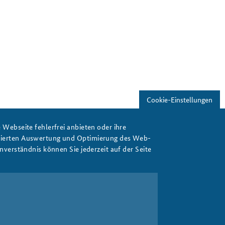
Freundeskreis
Studierendenkonferenz
Sicherheitspolitik gestalten
Cookie-Einstellungen
Webseite fehlerfrei anbieten oder ihre
isierten Auswertung und Optimierung des Web-
verständnis können Sie jederzeit auf der Seite
Drucken