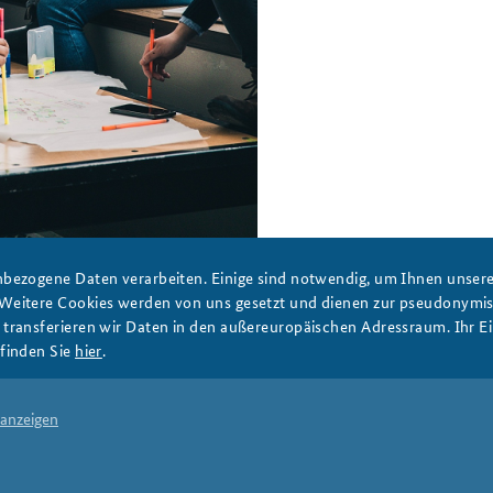
Anfahrt
Das Sicherheitspolitische
Gespräch an der BAKS
sch
bezogene Daten verarbeiten. Einige sind notwendig, um Ihnen unsere 
 Weitere Cookies werden von uns gesetzt und dienen zur pseudonym
ransferieren wir Daten in den außereuropäischen Adressraum. Ihr Ein
finden Sie
hier
.
PRESSE
DATENSCHUTZ
IMPRESSUM
FAQ
 anzeigen