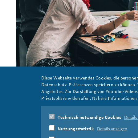
Praktika an der BAKS
Arbeitskreis "Junge
Sicherheitspolitiker"
Gruppe mit mehreren Personen besprechen sich an einem Ti
Pixabay/StockSnap
Diese Webseite verwendet Cookies, die personen
Datenschutz-Präferenzen speichern zu können.
Angebotes. Zur Darstellung von Youtube-Videos t
Privatsphäre widerrufen. Nähere Informationen 
citizen_panels_808x486_pixabay_stocksnap.png
Technisch notwendige Cookies
Details
Nutzungsstatistik
Details anzeigen