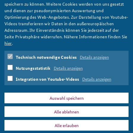
Methoden der Strategischen Vorausschau: Citizen
speichern zu können. Weitere Cookies werden von uns gesetzt
Panels
Anfahrt
Deutsches Forum Sicherheitspolitik
Newsletter-Archiv
und dienen zur pseudonymisierten Auswertung und
Bürgerinnen und Bürgern entwickeln gemeinsam Meinungen
Optimierung des Web-Angebotes. Zur Darstellung von Youtube-
Freundeskreis
Arbeitskreis "Junge Sicherheitspolitiker"
und Ideen. Diese sind Grundlage der hier vorgestellten Methode
Videos transferieren wir Daten in den außereuropäischen
der Strategischen Vorausschau. Wie genau Citizen Panels
Adressraum. Ihr Einverständnis können Sie jederzeit auf der
Das Sicherheitspolitische Gespräch an der BAKS
funktionieren, zeigt der folgende Beitrag. Foto:
Seite Privatsphäre widerrufen. Nähere Informationen finden Sie
Pixabay/StockSnap
hier
.
Studierendenkonferenz Sicherheitspolitik gestalten
weiter
Technisch notwendige Cookies
Details anzeigen
Strategische Vorausschau
,
Foresight-Methoden
,
Foresight
,
Citizen Panels
,
Bürgergremien
,
repräsentative
Nutzungsstatistik
Details anzeigen
Öffentlichkeit
,
Government Report on the Future
,
Klimawandel
,
Spain – 2050
Integration von Youtube-Videos
Details anzeigen
Auswahl speichern
Alle ablehnen
PRESSE
DATENSCHUTZ
IMPRESSUM
FAQ
Alle erlauben
Bürgergremien
Drucken