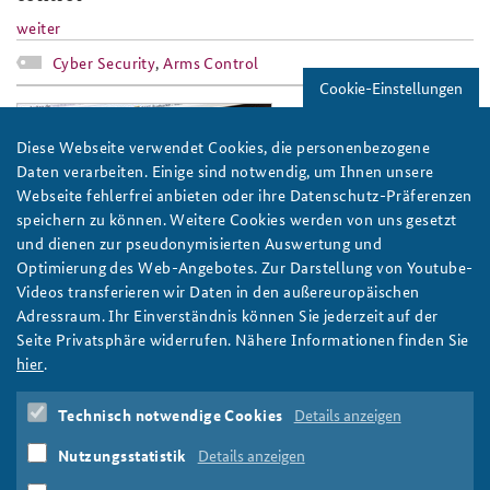
weiter
Cyber Security
,
Arms Control
Cookie-Einstellungen
buw2015_teaser.jpg
Diese Webseite verwendet Cookies, die personenbezogene
Daten verarbeiten. Einige sind notwendig, um Ihnen unsere
Webseite fehlerfrei anbieten oder ihre Datenschutz-Präferenzen
speichern zu können. Weitere Cookies werden von uns gesetzt
und dienen zur pseudonymisierten Auswertung und
Foto: BAKS
Optimierung des Web-Angebotes. Zur Darstellung von Youtube-
Videos transferieren wir Daten in den außereuropäischen
Round-Table: Neue Dimension der Bedrohung
Adressraum. Ihr Einverständnis können Sie jederzeit auf der
Bei der zehnten Round-Table-Diskussion „Zusammenarbeit von
Seite Privatsphäre widerrufen. Nähere Informationen finden Sie
Behörden und Wirtschaft in Krisen“ am 24. September 2015
hier
.
ging es hauptsächlich um Cyber- und Terrorrisiken.
weiter
Technisch notwendige Cookies
Details anzeigen
Zusammenarbeit von Behörden und Wirtschaft in Krisen
,
Nutzungsstatistik
Details anzeigen
Terrorismus
,
Cyber Security
,
Risikomanagement
,