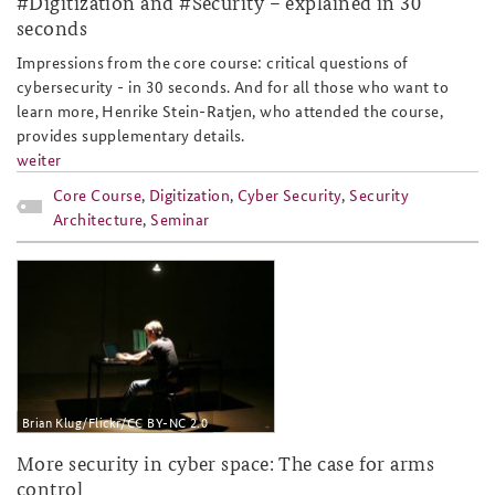
#Digitization and #Security – explained in 30
seconds
Anfahrt
Deutsches Forum Sicherheitspolitik
Newsletter-Archiv
Impressions from the core course: critical questions of
Freundeskreis
Arbeitskreis "Junge Sicherheitspolitiker"
cybersecurity - in 30 seconds. And for all those who want to
learn more, Henrike Stein-Ratjen, who attended the course,
Das Sicherheitspolitische Gespräch an der BAKS
provides supplementary details.
weiter
Studierendenkonferenz Sicherheitspolitik gestalten
Core Course
,
Digitization
,
Cyber Security
,
Security
Architecture
,
Seminar
2017-09.jpg
Brian Klug/Flickr/CC BY-NC 2.0
More security in cyber space: The case for arms
control