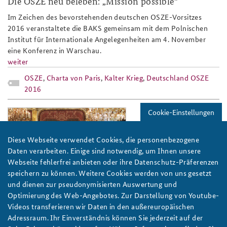
Die OSZE neu beleben: „Mission possible”
Anfahrt
Deutsches Forum Sicherheitspolitik
Newsletter-Archiv
Im Zeichen des bevorstehenden deutschen OSZE-Vorsitzes
2016 veranstaltete die BAKS gemeinsam mit dem Polnischen
Freundeskreis
Arbeitskreis "Junge Sicherheitspolitiker"
Institut für Internationale Angelegenheiten am 4. November
eine Konferenz in Warschau.
Das Sicherheitspolitische Gespräch an der BAKS
weiter
OSZE
,
Charta von Paris
,
Kalter Krieg
,
Deutschland OSZE
Studierendenkonferenz Sicherheitspolitik gestalten
2016
Cookie-Einstellungen
warschau_teaser.jpg
Diese Webseite verwendet Cookies, die personenbezogene
Daten verarbeiten. Einige sind notwendig, um Ihnen unsere
Webseite fehlerfrei anbieten oder ihre Datenschutz-Präferenzen
speichern zu können. Weitere Cookies werden von uns gesetzt
Foto: George Bush Presidential Library/OSCE/CC BY-ND 4.0
und dienen zur pseudonymisierten Auswertung und
Optimierung des Web-Angebotes. Zur Darstellung von Youtube-
Charta von Paris: 25 Jahre gemeinsames Haus
Videos transferieren wir Daten in den außereuropäischen
Europa
Adressraum. Ihr Einverständnis können Sie jederzeit auf der