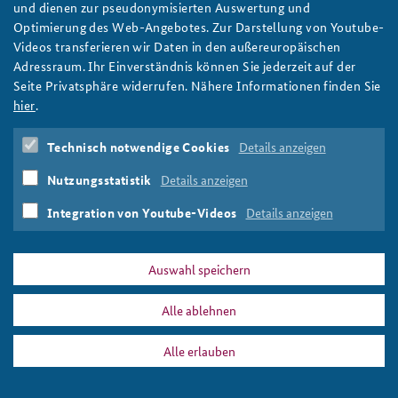
Charta von Paris: 25 Jahre gemeinsames Haus
und dienen zur pseudonymisierten Auswertung und
Europa
Optimierung des Web-Angebotes. Zur Darstellung von Youtube-
Anfahrt
Deutsches Forum Sicherheitspolitik
Newsletter-Archiv
Videos transferieren wir Daten in den außereuropäischen
Im Zeichen des bevorstehenden deutschen OSZE-Vorsitzes
Adressraum. Ihr Einverständnis können Sie jederzeit auf der
Freundeskreis
Arbeitskreis "Junge Sicherheitspolitiker"
2016 veranstaltet die BAKS in Kooperation mit drei Partnern in
Seite Privatsphäre widerrufen. Nähere Informationen finden Sie
Warschau eine Konferenz zum 25. Jubiläum der Charta von
Das Sicherheitspolitische Gespräch an der BAKS
hier
.
Paris.
weiter
Studierendenkonferenz Sicherheitspolitik gestalten
Technisch notwendige Cookies
Details anzeigen
OSZE
,
Charta von Paris
,
Kalter Krieg
,
Warschauer
Konferenz
Nutzungsstatistik
Details anzeigen
Integration von Youtube-Videos
Details anzeigen
Auswahl speichern
PRESSE
DATENSCHUTZ
IMPRESSUM
FAQ
Alle ablehnen
Warschauer Konferenz
Drucken
Alle erlauben