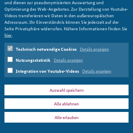
Legal Regulations for Autonomous Weapon
und dienen zur pseudonymisierten Auswertung und
Systems: Potentials and Limitations
Optimierung des Web-Angebotes. Zur Darstellung von Youtube-
Anfahrt
Deutsches Forum Sicherheitspolitik
Newsletter-Archiv
Videos transferieren wir Daten in den außereuropäischen
weiter
Adressraum. Ihr Einverständnis können Sie jederzeit auf der
Freundeskreis
Arbeitskreis "Junge Sicherheitspolitiker"
Germany
,
Autonomous Weapon Systems
,
Arms Techology
,
Seite Privatsphäre widerrufen. Nähere Informationen finden Sie
Arms Control
,
Yound Leaders in Security Policy
Das Sicherheitspolitische Gespräch an der BAKS
hier
.
Studierendenkonferenz Sicherheitspolitik gestalten
Technisch notwendige Cookies
Details anzeigen
Nutzungsstatistik
Details anzeigen
PRESSE
DATENSCHUTZ
IMPRESSUM
FAQ
Integration von Youtube-Videos
Details anzeigen
Autonomous Weapon Systems
Drucken
Auswahl speichern
Alle ablehnen
Alle erlauben