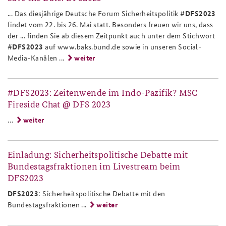
... Das diesjährige Deutsche Forum Sicherheitspolitik #
DFS2023
Anfahrt
Deutsches Forum Sicherheitspolitik
Newsletter-Archiv
findet vom 22. bis 26. Mai statt. Besonders freuen wir uns, dass
der ... finden Sie ab diesem Zeitpunkt auch unter dem Stichwort
Freundeskreis
Arbeitskreis "Junge Sicherheitspolitiker"
#
DFS2023
auf www.baks.bund.de sowie in unseren Social-
Media-Kanälen ...
weiter
Das Sicherheitspolitische Gespräch an der BAKS
Studierendenkonferenz Sicherheitspolitik gestalten
#DFS2023: Zeitenwende im Indo-Pazifik? MSC
Fireside Chat @ DFS 2023
…
weiter
Einladung: Sicherheitspolitische Debatte mit
Bundestagsfraktionen im Livestream beim
DFS2023
DFS2023
: Sicherheitspolitische Debatte mit den
Bundestagsfraktionen ...
weiter