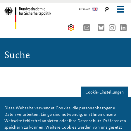
ENGLISH
Über uns
Suche
10 Jahre AKJS
Auftrag und Organisation
Seminare und Tagungen
Historischer Ort
Publikationen und Presse
Kompetenzzentrum Strategische Vorausschau
Führungskräfteseminar für Sicherheitspolitik
Zu suchende Schlüsselwörter
Cookie-Einstellungen
Team
Kernseminar für Sicherheitspolitik
#angeBAKSt: Aktuelle Kommentare zur Sicherheitspolitik
STUDIENPLATTFORM
Sicherheitspolitische Nachwuchsarbeit
Methodenseminar Strategische Vorausschau
Arbeitspapiere Sicherheitspolitik
Diese Webseite verwendet Cookies, die personenbezogene
Daten verarbeiten. Einige sind notwendig, um Ihnen unsere
Beirat
Fachseminar Digitalisierung und Sicherheitspolitik
Pressespiegel und Gastbeiträge von BAKS-Angehörigen
Webseite fehlerfrei anbieten oder ihre Datenschutz-Präferenzen
Suche verfeinern
speichern zu können. Weitere Cookies werden von uns gesetzt
Praktika an der BAKS
Fachseminar Desinformation und Sicherheitspolitik
Ansprechpartner für Presse- und andere Medienanfragen