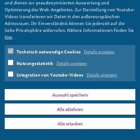
Search this site
und dienen zur pseudonymisierten Auswertung und
Optimierung des Web-Angebotes. Zur Darstellung von Youtube-
Anfahrt
Deutsches Forum Sicherheitspolitik
Newsletter-Archiv
Videos transferieren wir Daten in den außereuropäischen
Adressraum. Ihr Einverständnis können Sie jederzeit auf der
Freundeskreis
Arbeitskreis "Junge Sicherheitspolitiker"
Seite Privatsphäre widerrufen. Nähere Informationen finden Sie
Das Sicherheitspolitische Gespräch an der BAKS
hier
.
Studierendenkonferenz Sicherheitspolitik gestalten
Technisch notwendige Cookies
Details anzeigen
PRESSE
DATENSCHUTZ
IMPRESSUM
FAQ
Nutzungsstatistik
Details anzeigen
Integration von Youtube-Videos
Details anzeigen
Suche
Suche
Drucken
Auswahl speichern
Alle ablehnen
Alle erlauben