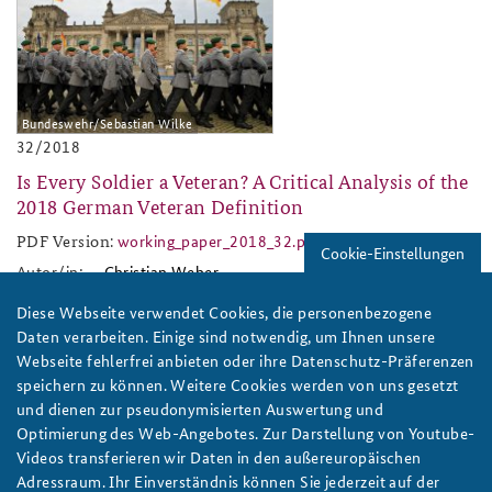
Anfahrt
Deutsches Forum Sicherheitspolitik
Newsletter-Archiv
Freundeskreis
Arbeitskreis "Junge Sicherheitspolitiker"
Bundeswehr/Sebastian Wilke
Das Sicherheitspolitische Gespräch an der BAKS
32/2018
Studierendenkonferenz Sicherheitspolitik gestalten
Is Every Soldier a Veteran? A Critical Analysis of the
2018 German Veteran Definition
PDF Version:
working_paper_2018_32.pdf
working_paper_2018_32.pdf
Cookie-Einstellungen
Autor/in:
Christian Weber
Diese Webseite verwendet Cookies, die personenbezogene
2018-32.jpg
Daten verarbeiten. Einige sind notwendig, um Ihnen unsere
Webseite fehlerfrei anbieten oder ihre Datenschutz-Präferenzen
speichern zu können. Weitere Cookies werden von uns gesetzt
und dienen zur pseudonymisierten Auswertung und
Optimierung des Web-Angebotes. Zur Darstellung von Youtube-
Videos transferieren wir Daten in den außereuropäischen
Bundeswehr/Sebastian Wilke
Adressraum. Ihr Einverständnis können Sie jederzeit auf der