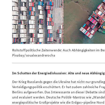
Rohstoffpolitische Zeitenwende: Auch Abhängigkeiten im Ber
Pixabay/soualexandrerocha
Im Schatten der Energiediskussion: Alte und neue Abhängigk
Der Krieg Russlands gegen die Ukraine hat nicht nur grundl
Verteidigungspolitik erschüttert. Er hat zudem zahlreiche Fr
Berlins aufgeworfen. Das Interessante an dieser Debatte sind ni
und evaluiert werden. Deutsche Politik-Mantras wie „Wande
energiepolitische Großprojekte wie die Erdgas¬pipeline Nor