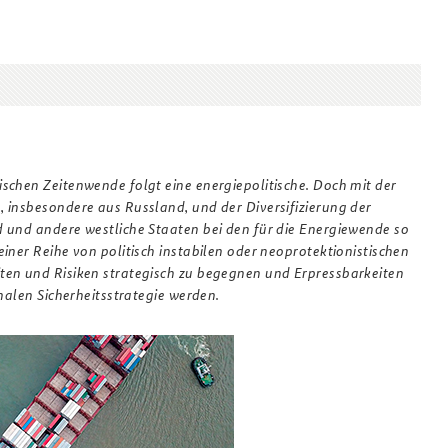
Anfahrt
Das Sicherheitspolitische
2022_5.pdf
Gespräch an der BAKS
schen Zeitenwende folgt eine energiepolitische. Doch mit der
 insbesondere aus Russland, und der Diversifizierung der
 und andere westliche Staaten bei den für die Energiewende so
iner Reihe von politisch instabilen oder neoprotektionistischen
ten und Risiken strategisch zu begegnen und Erpressbarkeiten
nalen Sicherheitsstrategie werden.