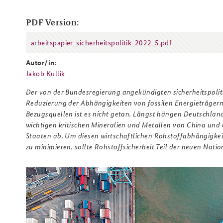
PDF Version:
arbeitspapier_sicherheitspolitik_2022_5.pdf
Praktika an der BAKS
Arbeitskreis "Junge
arbeitspapier_sicherheitspolitik_
Sicherheitspolitiker"
Autor/in:
Jakob Kullik
Der von der Bundesregierung angekündigten sicherheitspoliti
Reduzierung der Abhängigkeiten von fossilen Energieträgern,
Bezugsquellen ist es nicht getan. Längst hängen Deutschland
wichtigen kritischen Mineralien und Metallen von China und e
Staaten ab. Um diesen wirtschaftlichen Rohstoffabhängigkei
zu minimieren, sollte Rohstoffsicherheit Teil der neuen Natio