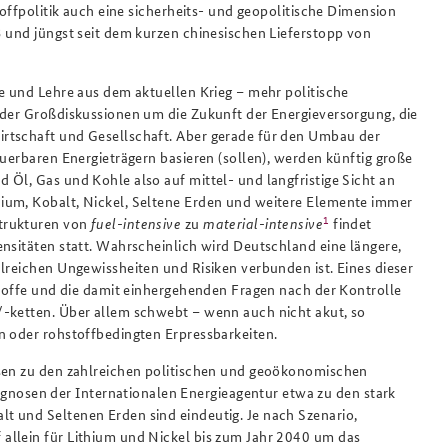
toffpolitik auch eine sicherheits- und geopolitische Dimension
3 und jüngst seit dem kurzen chinesischen Lieferstopp von
e und Lehre aus dem aktuellen Krieg – mehr politische
 der Großdiskussionen um die Zukunft der Energieversorgung, die
rtschaft und Gesellschaft. Aber gerade für den Umbau der
euerbaren Energieträgern basieren (sollen), werden künftig große
Öl, Gas und Kohle also auf mittel- und langfristige Sicht an
ium, Kobalt, Nickel, Seltene Erden und weitere Elemente immer
1
strukturen von
fuel-intensive
zu
material-intensive
findet
nsitäten statt. Wahrscheinlich wird Deutschland eine längere,
lreichen Ungewissheiten und Risiken verbunden ist. Eines dieser
stoffe und die damit einhergehenden Fragen nach der Kontrolle
/-ketten. Über allem schwebt – wenn auch nicht akut, so
n oder rohstoffbedingten Erpressbarkeiten.
ssen zu den zahlreichen politischen und geoökonomischen
osen der Internationalen Energieagentur etwa zu den stark
t und Seltenen Erden sind eindeutig. Je nach Szenario,
allein für Lithium und Nickel bis zum Jahr 2040 um das