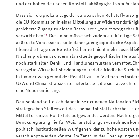
und der hohen deutschen Rohstoff-abhängigkeit vom Ausland
Dass sich die prekäre Lage der europäischen Rohstoffversorg
die EU-Kommission in einer Mitteilung zur Widerstandsfähigke
gesicherte Zugang zu diesen Ressourcen „von strategischer B
6
verwirklichen.“
Die Union müsse sich zudem auf künftige Scho
adäquate Vorausschau solle daher „der geopolitische Aspekt [
Ebene die Frage der Rohstoffsicherheit nicht mehr ausschlie
Nischenproblem, sondern als aktuelle geopolitische Herausf
noch stark alten Denk- und Handlungsmustern verhaftet. Ihr r
verregelte Wirtschaftsbeziehungen und die friedliche Streit-
hat immer weniger mit der Realität zu tun. Vielmehr erforde
USA und China, strapazierte Lieferketten, die sich abzeich
eine Neuorientierung.
Deutschland sollte sich daher in seiner neuen Nationalen Sic
strategischen Stellenwert das Thema Rohstoffsicherheit in d
Mittel für dieses Politikfeld aufgewendet werden. Nachfolge
Bundesregierung hierfür Weichenstellungen vornehmen könnte
politisch-institutionellen Wurf gehen, der zu hohe Kosten u
verschleppt werden könnte. Im Zentrum der Überlegungen s