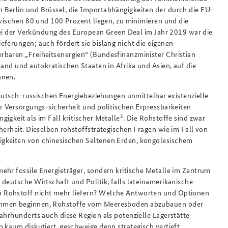
 Berlin und Brüssel, die Importabhängigkeiten der durch die EU-
zwischen 80 und 100 Prozent liegen, zu minimieren und die
 Bei der Verkündung des European Green Deal im Jahr 2019 war die
ferungen; auch fördert sie bislang nicht die eigenen
rbaren „Freiheitsenergien“ (Bundesfinanzminister Christian
land und autokratischen Staaten in Afrika und Asien, auf die
nnen.
 deutsch-russischen Energiebeziehungen unmittelbar existenzielle
r Versorgungs-sicherheit und politischen Erpressbarkeiten
3
igkeit als im Fall kritischer Metalle
. Die Rohstoffe sind zwar
herheit. Dieselben rohstoffstrategischen Fragen wie im Fall von
igkeiten von chinesischen Seltenen Erden, kongolesischem
ehr fossile Energieträger, sondern kritische Metalle im Zentrum
deutsche Wirtschaft und Politik, falls lateinamerikanische
n Rohstoff nicht mehr liefern? Welche Antworten und Optionen
nehmen beginnen, Rohstoffe vom Meeresboden abzubauen oder
ahrhunderts auch diese Region als potenzielle Lagerstätte
 kaum diskutiert, geschweige denn strategisch vertieft