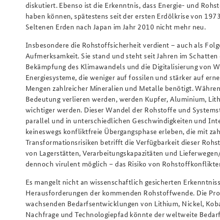
diskutiert. Ebenso ist die Erkenntnis, dass Energie- und Rohs
haben können, spätestens seit der ersten Erdölkrise von 197
Seltenen Erden nach Japan im Jahr 2010 nicht mehr neu.
Insbesondere die Rohstoffsicherheit verdient – auch als Folg
Aufmerksamkeit. Sie stand und steht seit Jahren im Schatten
Bekämpfung des Klimawandels und die Digitalisierung von Wi
Energiesysteme, die weniger auf fossilen und stärker auf ern
Mengen zahlreicher Mineralien und Metalle benötigt. Während 
Bedeutung verlieren werden, werden Kupfer, Aluminium, Lith
wichtiger werden. Dieser Wandel der Rohstoffe und System
parallel und in unterschiedlichen Geschwindigkeiten und Inte
keineswegs konfliktfreie Übergangsphase erleben, die mit zah
Transformationsrisiken betrifft die Verfügbarkeit dieser Roh
von Lagerstätten, Verarbeitungskapazitäten und Lieferwegen
dennoch virulent möglich – das Risiko von Rohstoffkonflikte
Es mangelt nicht an wissenschaftlich gesicherten Erkenntni
Herausforderungen der kommenden Rohstoffwende. Die Progn
wachsenden Bedarfsentwicklungen von Lithium, Nickel, Kobal
Nachfrage und Technologiepfad könnte der weltweite Bedarf 