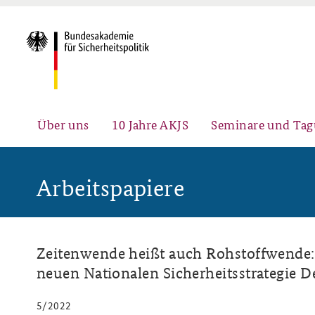
Über uns
10 Jahre AKJS
Seminare und Ta
Arbeitspapiere
Auftrag und Organisation
Führungskräfteseminar für
#angeBAKSt: Aktuelle
Sicherheitspolitik
Kommentare zur
Sicherheitspolitik
Zeitenwende heißt auch Rohstoffwende: 
neuen Nationalen Sicherheitsstrategie D
Team
Fachseminar Digitalisierung und
Ansprechpartner für Presse- und
5/2022
Sicherheitspolitik
andere Medienanfragen