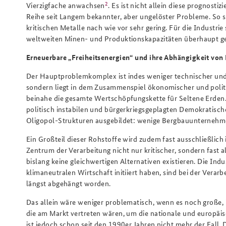
2
Vierzigfache anwachsen
. Es ist nicht allein diese prognost
Reihe seit Langem bekannter, aber ungelöster Probleme. So si
kritischen Metalle nach wie vor sehr gering. Für die Industrie
weltweiten Minen- und Produktionskapazitäten überhaupt g
Erneuerbare „Freiheitsenergien“ und ihre Abhängigkeit von
Der Hauptproblemkomplex ist indes weniger technischer und 
sondern liegt in dem Zusammenspiel ökonomischer und politis
beinahe die gesamte Wertschöpfungskette für Seltene Erden.
politisch instabilen und bürgerkriegsgeplagten Demokratisch
Oligopol-Strukturen ausgebildet: wenige Bergbauunternehm
Ein Großteil dieser Rohstoffe wird zudem fast ausschließlich 
Zentrum der Verarbeitung nicht nur kritischer, sondern fast 
bislang keine gleichwertigen Alternativen existieren. Die In
klimaneutralen Wirtschaft initiiert haben, sind bei der Ver
längst abgehängt worden.
Das allein wäre weniger problematisch, wenn es noch große,
die am Markt vertreten wären, um die nationale und europäis
ist jedoch schon seit den 1990er Jahren nicht mehr der Fall. 