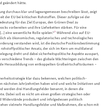
 geändert hätte.
ung durchaus klar und lageangemessen beschreiben lässt, zeigt
it der EU bei kritischen Rohstoffen. Dieser zufolge sei der
edeutung für das Ziel Europas, den Grünen Deal zu
cks vorbereiten und ihre Lieferketten stärken. Für eine
7
…] eine wesentliche Rolle spielen.“
Während also auf EU-
ßlich als ökonomisches, regulatorisches und technologisches
orderung verstanden wird, ist die deutsche Positionsbestimmung
ohstoffpolitischer Ansatz, der sich im Kern um multilateral
belegung dreht und dabei sicherheitspolitische Aspekte ausspart,
rn verschiedene Trends – das globale Mächteringen zwischen den
nende Herausbildung von entkoppelten Großwirtschaftsräumen –
herheitsstrategie klar dazu bekennen, welchen politisch-
en nächsten Jahr(zehnt)en haben wird und welche Initiativen und
nd werden drei Handlungsfelder benannt, in denen die
. Dabei soll es nicht um einen großen strategischen oder
nd Widerstände produziert und infolgedessen politisch
tehen vielmehr Handlungsfelder und Maßnahmen, die schon mit