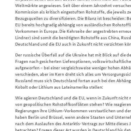
Weltmärkte angewiesen. Seit über einem Jahrzehnt versuchen
Kommission als kritisch eingestuften Rohstoffe, die jeweils 
Bezugsquellen zu diversifizieren. Die Bilanz ist bescheiden:
EU bereits hochgradig abhängig von ausländischen Rohstofflie
Vorkommen in Europa. Die Kehrseite der angestrebten erneue
Lindner) sind somit die benötigten Rohstoffe aus China, Russ
Deutschland und die EU auch in Zukunft nicht verzichten kö
Der russische Überfall auf die Ukraine hat mit Blick auf die
Fragen nach gesicherten Lieferoptionen, volkswirtschaftliche
aufgeworfen – bei einer vergleichsweise weniger hohen Abhäng
verschieden, aber im Kern dreht sich alles um Versorgungssic
Russland muss sich Deutschland fortan auch bei den Abhäng
Kobalt oder Lithium aus Lateinamerika stellen:
Wie agieren Deutschland und die EU, wenn in Zukunft nicht m
von geopolitischen Rohstoffkonflikten stehen? Wie reagieren 
Regierungen ihre Lithium-Vorkommen verstaatlichen und de
haben Berlin und Brüssel, wenn andere Staaten und Unter
nach dem Auslaufen des Antarktis-Vertrags zur Mitte dieses J
betrachten? Fragen dieser Art wurden in Deutschland bis dato