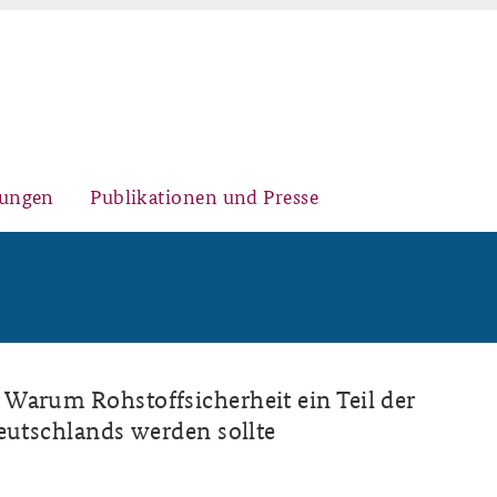
gungen
Publikationen und Presse
Historischer Ort
Kernseminar für
Arbeitspapiere Sicherheitspolitik
Sicherheitspolitik
Warum Rohstoffsicherheit ein Teil der
eutschlands werden sollte
Sicherheitspolitische
Fachseminar Desinformation und
Newsletter-Archiv
Nachwuchsarbeit
Sicherheitspolitik