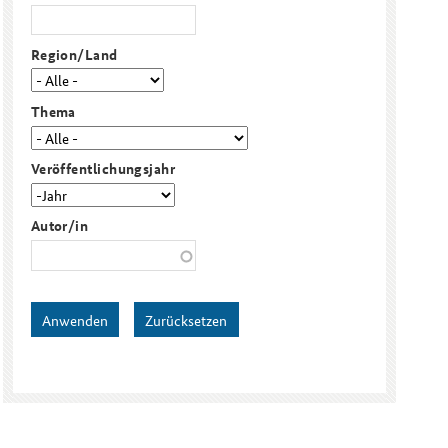
Region/Land
Freundeskreis
Studierendenkonferenz
Sicherheitspolitik gestalten
Thema
Veröffentlichungsjahr
Veröffentlichungsjahr
Jahr
Autor/in