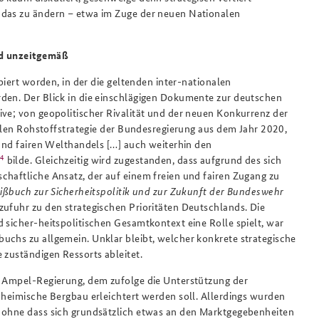
 das zu ändern – etwa im Zuge der neuen Nationalen
nd unzeitgemäß
piert worden, in der die geltenden inter-nationalen
rden. Der Blick in die einschlägigen Dokumente zur deutschen
ive; von geopolitischer Rivalität und der neuen Konkurrenz der
uellen Rohstoffstrategie der Bundesregierung aus dem Jahr 2020,
 und fairen Welthandels […] auch weiterhin den
4
bilde. Gleichzeitig wird zugestanden, dass aufgrund des sich
chaftliche Ansatz, der auf einem freien und fairen Zugang zu
ßbuch zur Sicherheitspolitik und zur Zukunft der Bundeswehr
zufuhr zu den strategischen Prioritäten Deutschlands. Die
 sicher-heitspolitischen Gesamtkontext eine Rolle spielt, war
uchs zu allgemein. Unklar bleibt, welcher konkrete strategische
 zuständigen Ressorts ableitet.
r Ampel-Regierung, dem zufolge die Unterstützung der
 heimische Bergbau erleichtert werden soll. Allerdings wurden
, ohne dass sich grundsätzlich etwas an den Marktgegebenheiten