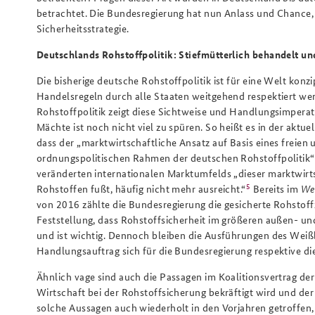
betrachtet. Die Bundesregierung hat nun Anlass und Chance,
Sicherheitsstrategie.
Deutschlands Rohstoffpolitik: Stiefmütterlich behandelt u
Die bisherige deutsche Rohstoffpolitik ist für eine Welt konzi
Handelsregeln durch alle Staaten weitgehend respektiert we
Rohstoffpolitik zeigt diese Sichtweise und Handlungsimperat
Mächte ist noch nicht viel zu spüren. So heißt es in der akt
dass der „marktwirtschaftliche Ansatz auf Basis eines freien
ordnungspolitischen Rahmen der deutschen Rohstoffpolitik“
veränderten internationalen Marktumfelds „dieser marktwirts
5
Rohstoffen fußt, häufig nicht mehr ausreicht.“
Bereits im
Wei
von 2016 zählte die Bundesregierung die gesicherte Rohstoff
Feststellung, dass Rohstoffsicherheit im größeren außen- und
und ist wichtig. Dennoch bleiben die Ausführungen des Weißb
Handlungsauftrag sich für die Bundesregierung respektive die
Ähnlich vage sind auch die Passagen im Koalitionsvertrag de
Wirtschaft bei der Rohstoffsicherung bekräftigt wird und der
solche Aussagen auch wiederholt in den Vorjahren getroffen