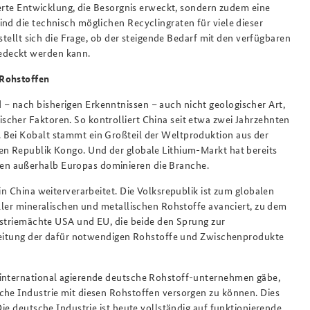
izierte Entwicklung, die Besorgnis erweckt, sondern zudem eine
nd die technisch möglichen Recyclingraten für viele dieser
 stellt sich die Frage, ob der steigende Bedarf mit den verfügbaren
edeckt werden kann.
 Rohstoffen
– nach bisherigen Erkenntnissen – auch nicht geologischer Art,
cher Faktoren. So kontrolliert China seit etwa zwei Jahrzehnten
 Bei Kobalt stammt ein Großteil der Weltproduktion aus der
en Republik Kongo. Und der globale Lithium-Markt hat bereits
en außerhalb Europas dominieren die Branche.
in China weiterverarbeitet. Die Volksrepublik ist zum globalen
aller mineralischen und metallischen Rohstoffe avanciert, zu dem
dustriemächte USA und EU, die beide den Sprung zur
arbeitung der dafür notwendigen Rohstoffe und Zwischenprodukte
 international agierende deutsche Rohstoff-unternehmen gäbe,
che Industrie mit diesen Rohstoffen versorgen zu können. Dies
Die deutsche Industrie ist heute vollständig auf funktionierende