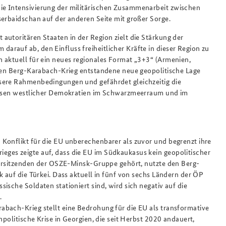
ie Intensivierung der militärischen Zusammenarbeit zwischen
serbaidschan auf der anderen Seite mit großer Sorge.
autoritären Staaten in der Region zielt die Stärkung der
rauf ab, den Einfluss freiheitlicher Kräfte in dieser Region zu
 aktuell für ein neues regionales Format „3+3“ (Armenien,
 den Berg-Karabach-Krieg entstandene neue geopolitische Lage
sere Rahmenbedingungen und gefährdet gleichzeitig die
ressen westlicher Demokratien im Schwarzmeerraum und im
Konflikt für die EU unberechenbarer als zuvor und begrenzt ihre
ges zeigte auf, dass die EU im Südkaukasus kein geopolitischer
-Vorsitzenden der OSZE-Minsk-Gruppe gehört, nutzte den Berg-
k auf die Türkei. Dass aktuell in fünf von sechs Ländern der ÖP
ische Soldaten stationiert sind, wird sich negativ auf die
.
bach-Krieg stellt eine Bedrohung für die EU als transformative
npolitische Krise in Georgien, die seit Herbst 2020 andauert,