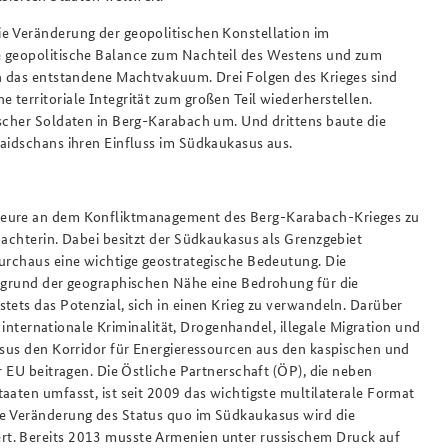
ie Veränderung der geopolitischen Konstellation im
e geopolitische Balance zum Nachteil des Westens und zum
en das entstandene Machtvakuum. Drei Folgen des Krieges sind
territoriale Integrität zum großen Teil wiederherstellen.
ischer Soldaten in Berg-Karabach um. Und drittens baute die
baidschans ihren Einfluss im Südkaukasus aus.
kteure an dem Konfliktmanagement des Berg-Karabach-Krieges zu
bachterin. Dabei besitzt der Südkaukasus als Grenzgebiet
durchaus eine wichtige geostrategische Bedeutung. Die
ufgrund der geographischen Nähe eine Bedrohung für die
tets das Potenzial, sich in einen Krieg zu verwandeln. Darüber
f internationale Kriminalität, Drogenhandel, illegale Migration und
kasus den Korridor für Energieressourcen aus den kaspischen und
r EU beitragen. Die Östliche Partnerschaft (ÖP), die neben
aaten umfasst, ist seit 2009 das wichtigste multilaterale Format
ie Veränderung des Status quo im Südkaukasus wird die
rt. Bereits 2013 musste Armenien unter russischem Druck auf