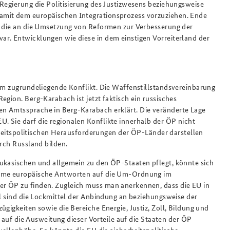
 Regierung die Politisierung des Justizwesens beziehungsweise
amit dem europäischen Integrationsprozess vorzuziehen. Ende
, die an die Umsetzung von Reformen zur Verbesserung der
r. Entwicklungen wie diese in dem einstigen Vorreiterland der
ihm zugrundeliegende Konflikt. Die Waffenstillstandsvereinbarung
egion. Berg-Karabach ist jetzt faktisch ein russisches
n Amtssprache in Berg-Karabach erklärt. Die veränderte Lage
 Sie darf die regionalen Konflikte innerhalb der ÖP nicht
erheitspolitischen Herausforderungen der ÖP-Länder darstellen
urch Russland bilden.
aukasischen und allgemein zu den ÖP-Staaten pflegt, könnte sich
nsame europäische Antworten auf die Um-Ordnung im
r ÖP zu finden. Zugleich muss man anerkennen, dass die EU in
el sind die Lockmittel der Anbindung an beziehungsweise der
gigkeiten sowie die Bereiche Energie, Justiz, Zoll, Bildung und
U auf die Ausweitung dieser Vorteile auf die Staaten der ÖP
wellenhöhe. So könnte die EU die sicherheitspolitische