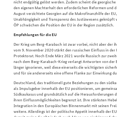
nicht endgültig gelöst werden. Zudem scheint die georgische
den eigenen Machterhalt den erforderlichen Reformen und d
August verzichtete Georgien auf die Makrofinanzhilfe der EU
Unabhängigkeit und Transparenz des Justizwesens geknüpft wa
ÖP schwächen die Position der EU in der Region zusätzlich.
Empfehlungen für die EU
Der Krieg um Berg-Karabach ist zwar vorbei, nicht aber der 
vom 9. November 2020 stärkt den russischen Einfluss in der R
Protektorat. Noch Ende März 2021 wurde Russisch zur zweite
nach dem Berg-Karabach-Krieg verlangt Antworten von der EU.
länger ignorieren, weil diese einerseits die wichtigsten sich
und für sie andererseits eine offene Flanke zur Einwirkung d
Deutschland, das traditionell gute Beziehungen zu den südk
als Impulsgeber innerhalb der EU positionieren, um gemei
Südkaukasus und grundsätzlich auf die Herausforderungen de
ihren Einflussmöglichkeiten begrenzt ist. Ihre stärksten Heb
Integration in den Europäischen Binnenmarkt mit seinen Freizü
weitere. Allerdings ist der politische Appetit innerhalb der E
derzeit gering. Es gibt jedoch auch Ideen von niedrigerer Sch