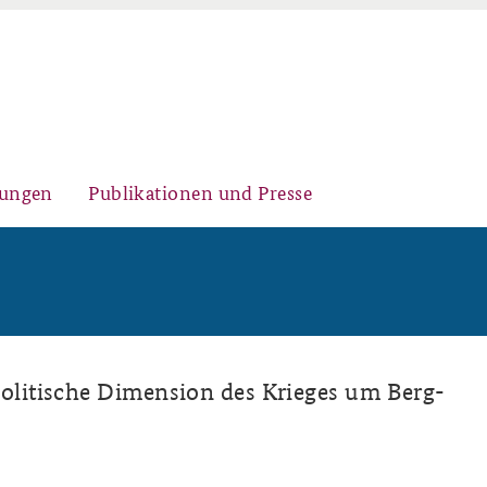
gungen
Publikationen und Presse
Historischer Ort
Kernseminar für
Arbeitspapiere Sicherheitspolitik
Sicherheitspolitik
litische Dimension des Krieges um Berg-
Sicherheitspolitische
Fachseminar Desinformation und
Newsletter-Archiv
Nachwuchsarbeit
Sicherheitspolitik