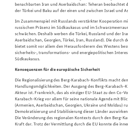
benachbarten Iran und Aserbaidschan: Teheran beobachtet d
der Türkei und Baku auf der einen und zwischen Israel und A
Im Zusammenspiel mit Russlands verstärkter Kooperation mit 
russischen Präsenz im Südkaukasus und im Schwarzmeerraum da
schwächen. Deshalb werben die Türkei, Russland und der Iran
Aserbaidschan, Georgien, Türkei, Iran, Russland). Die durch
bietet somit vor allem den Herausforderern des Westens bes
sicherheits-, transformations- und energiepolitischen Inte
Südkaukasus.
Konsequenzen für die europäische Sicherheit
Die Regionalisierung des Berg-Karabach-Konflikts macht den 
Handlungsmöglichkeiten. Der Ausgang des Berg-Karabach-Krie
Akteur ist. Frankreich, das als einziger EU-Staat zu den Co
Karabach-Krieg vor allem für seine nationale Agenda mit Blic
(Armenien, Aserbaidschan, Georgien, Ukraine und Moldau) russ
Demokratisierung und Stabilisierung dieser Länder auswirken
Die Veränderung des regionalen Kontexts durch den Berg-Kara
Kraft dar. Trotz der Vermittlung durch die EU konnte die inne