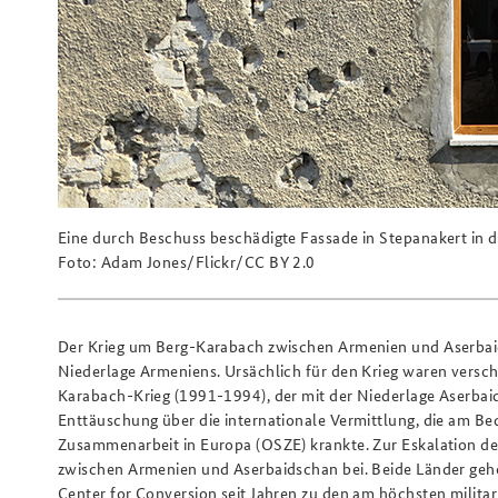
Eine durch Beschuss beschädigte Fassade in Stepanakert in 
Foto: Adam Jones/Flickr/CC BY 2.0
Der Krieg um Berg-Karabach zwischen Armenien und Aserbai
Niederlage Armeniens. Ursächlich für den Krieg waren verschi
Karabach-Krieg (1991-1994), der mit der Niederlage Aserbai
Enttäuschung über die internationale Vermittlung, die am Be
Zusammenarbeit in Europa (OSZE) krankte. Zur Eskalation de
zwischen Armenien und Aserbaidschan bei. Beide Länder ge
Center for Conversion seit Jahren zu den am höchsten militar