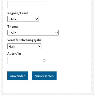
Region/Land
Freundeskreis
Studierendenkonferenz
Sicherheitspolitik gestalten
Thema
Veröffentlichungsjahr
Veröffentlichungsjahr
Jahr
Autor/in