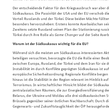
Der entscheidende Faktor für den Kriegsausbruch war aber d
Südkaukasus. Die Passivität der USA und der EU verschob di
Vorteil Russlands und der Türkei. Diese beiden Mächte füllt
besonders hervorzuheben: Erstens konnte Aserbaidschan seine 
Zweitens setzte Russland seinen Plan der Stationierung russ
Türkei durch ihre Rolle als
Game Changer
auf der Seite Aser
Warum ist der Südkaukasus wichtig für die EU?
Während sich die meisten am Südkaukasus interessierten A
beteiligen versuchten, bevorzugte die EU die Rolle einer Beo
zwischen Europa, Russland, der Türkei und dem Iran für sie 
Instabilität im durch Konflikte geprägten Südkaukasus ist a
europäische Sicherheitsordnung. Regionale Konflikte bergen s
hinaus ist die Stabilität in der Region relevant im Hinblick au
Terrorismus. In wirtschaftlicher Hinsicht bildet der Südkau
zentralasiatischen Räumen, die zur Energiediversifizierung de
Belarus, der Ukraine und Moldau alle drei südkaukasischen St
Brüssels gegenüber seiner östlichen Nachbarschaft. Durch d
Gegenwarts- und Zukunftstauglichkeit der ÖP herausgeforde