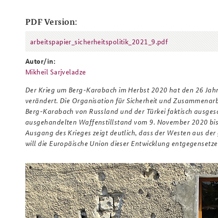
PDF Version:
arbeitspapier_sicherheitspolitik_2021_9.pdf
Praktika an der BAKS
Arbeitskreis "Junge
arbeitspapier_sicherheitspolitik_
Sicherheitspolitiker"
Autor/in:
Mikheil Sarjveladze
Der Krieg um Berg-Karabach im Herbst 2020 hat den 26 Jah
verändert. Die Organisation für Sicherheit und Zusammena
Berg-Karabach von Russland und der Türkei faktisch ausges
ausgehandelten Waffenstillstand vom 9. November 2020 bis z
Ausgang des Krieges zeigt deutlich, dass der Westen aus de
will die Europäische Union dieser Entwicklung entgegensetz