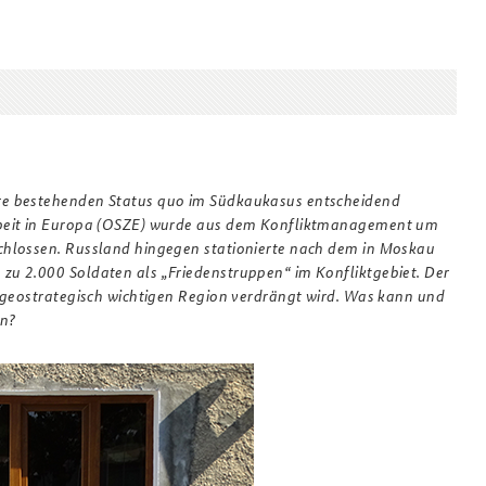
Anfahrt
Das Sicherheitspolitische
2021_9.pdf
Gespräch an der BAKS
re bestehenden Status quo im Südkaukasus entscheidend
rbeit in Europa (OSZE) wurde aus dem Konfliktmanagement um
chlossen. Russland hingegen stationierte nach dem in Moskau
u 2.000 Soldaten als „Friedenstruppen“ im Konfliktgebiet. Der
r geostrategisch wichtigen Region verdrängt wird. Was kann und
en?