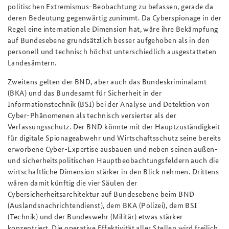
politischen Extremismus-Beobachtung zu befassen, gerade da
deren Bedeutung gegenwärtig zunimmt. Da Cyberspionage in der
Regel eine internationale Dimension hat, wäre ihre Bekämpfung
auf Bundesebene grundsätzlich besser aufgehoben als in den
personell und technisch höchst unterschiedlich ausgestatteten
Landesämtern.
Zweitens gelten der BND, aber auch das Bundeskriminalamt
(BKA) und das Bundesamt für Sicherheit in der
Informationstechnik (BSI) bei der Analyse und Detektion von
Cyber-Phänomenen als technisch versierter als der
Verfassungsschutz. Der BND könnte mit der Hauptzuständigkeit
für digitale Spionageabwehr und Wirtschaftsschutz seine bereits
erworbene Cyber-Expertise ausbauen und neben seinen außen-
und sicherheitspolitischen Hauptbeobachtungsfeldern auch die
wirtschaftliche Dimension stärker in den Blick nehmen. Drittens
wären damit künftig die vier Säulen der
Cybersicherheitsarchitektur auf Bundesebene beim BND
(Auslandsnachrichtendienst), dem BKA (Polizei), dem BSI
(Technik) und der Bundeswehr (Militär) etwas stärker
konzentriert. Die operative Effektivität aller Stellen wird freilich