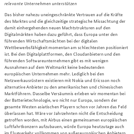
relevante Unternehmen unterstützen
Das bisher nahezu uneingeschränkte Vertrauen auf die Kräfte
des Marktes und die gleichzeitige strategische Missachtung der
damit einhergehenden neuen Machtstrukturen auf den
Digitalmärkten haben dazu geführt, dass Europa unter den
führenden Wirtschaftsmächten bei der digitalen
Wettbewerbsfähigkeit momentan am schlechtesten positioniert
ist. Bei den Digitalplattformen, den Cloudanbietern und den
führenden Softwareunternehmen gibt es mit wenigen
Ausnahmen auf dem Weltmarkt keine bedeutenden
europäischen Unternehmen mehr. Lediglich bei den
Netzwerkausrüstern existieren mit Nokia und Ericsson noch
alternative Anbieter zu den amerikanischen und chinesischen
Marktführern. Dasselbe Versäumnis erleben wir momentan bei
der Batterietechnologie, wo nicht nur Europa, sondern der
gesamte Westen asiatischen Playern schon vor Jahren das Feld
überlassen hat. Wäre vor Jahrzehnten nicht die Entscheidung
getroffen worden, mit Airbus einen gemeinsamen europäischen
Luftfahrtkonzern aufzubauen, würde Europa heutzutage auch
im Flugverkehr vollkommen von außereuropäischen Anbietern