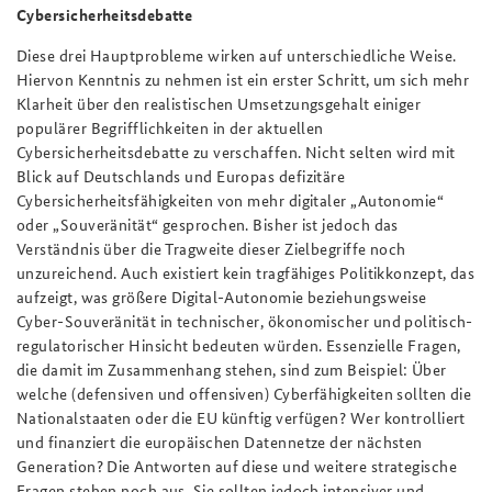
Cybersicherheitsdebatte
Diese drei Hauptprobleme wirken auf unterschiedliche Weise.
Hiervon Kenntnis zu nehmen ist ein erster Schritt, um sich mehr
Klarheit über den realistischen Umsetzungsgehalt einiger
populärer Begrifflichkeiten in der aktuellen
Cybersicherheitsdebatte zu verschaffen. Nicht selten wird mit
Blick auf Deutschlands und Europas defizitäre
Cybersicherheitsfähigkeiten von mehr digitaler „Autonomie“
oder „Souveränität“ gesprochen. Bisher ist jedoch das
Verständnis über die Tragweite dieser Zielbegriffe noch
unzureichend. Auch existiert kein tragfähiges Politikkonzept, das
aufzeigt, was größere Digital-Autonomie beziehungsweise
Cyber-Souveränität in technischer, ökonomischer und politisch-
regulatorischer Hinsicht bedeuten würden. Essenzielle Fragen,
die damit im Zusammenhang stehen, sind zum Beispiel: Über
welche (defensiven und offensiven) Cyberfähigkeiten sollten die
Nationalstaaten oder die EU künftig verfügen? Wer kontrolliert
und finanziert die europäischen Datennetze der nächsten
Generation? Die Antworten auf diese und weitere strategische
Fragen stehen noch aus. Sie sollten jedoch intensiver und