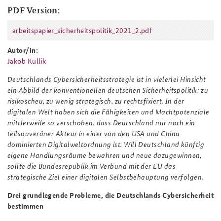
PDF Version:
Anfahrt
Deutsches Forum Sicherheitspolitik
Newsletter-Archiv
arbeitspapier_sicherheitspolitik_2021_2.pdf
arbeitspapier_sicherheitspolitik_202
Freundeskreis
Arbeitskreis "Junge Sicherheitspolitiker"
Autor/in:
Das Sicherheitspolitische Gespräch an der BAKS
Jakob Kullik
Studierendenkonferenz Sicherheitspolitik gestalten
Deutschlands Cybersicherheitsstrategie ist in vielerlei Hinsicht
ein Abbild der konventionellen deutschen Sicherheitspolitik: zu
risikoscheu, zu wenig strategisch, zu rechtsfixiert. In der
digitalen Welt haben sich die Fähigkeiten und Machtpotenziale
mittlerweile so verschoben, dass Deutschland nur noch ein
teilsouveräner Akteur in einer von den USA und China
dominierten Digitalweltordnung ist. Will Deutschland künftig
eigene Handlungsräume bewahren und neue dazugewinnen,
sollte die Bundesrepublik im Verbund mit der EU das
strategische Ziel einer digitalen Selbstbehauptung verfolgen.
Drei grundlegende Probleme, die Deutschlands Cybersicherheit
bestimmen