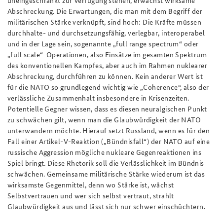
uneingeschränkt zur Verfügung stehen, erwächst wirksame
Abschreckung. Die Erwartungen, die man mit dem Begriff der
militärischen Stärke verknüpft, sind hoch: Die Kräfte müssen
durchhalte- und durchsetzungsfähig, verlegbar, interoperabel
und in der Lage sein, sogenannte „full range spectrum“ oder
„full scale“-Operationen, also Einsätze im gesamten Spektrum
des konventionellen Kampfes, aber auch im Rahmen nuklearer
Abschreckung, durchführen zu können. Kein anderer Wert ist
für die NATO so grundlegend wichtig wie „Coherence“, also der
verlässliche Zusammenhalt insbesondere in Krisenzeiten.
Potentielle Gegner wissen, dass es diesen neuralgischen Punkt
zu schwächen gilt, wenn man die Glaubwürdigkeit der NATO
unterwandern möchte. Hierauf setzt Russland, wenn es für den
Fall einer Artikel-V-Reaktion („Bündnisfall“) der NATO auf eine
russische Aggression mögliche nukleare Gegenreaktionen ins
Spiel bringt. Diese Rhetorik soll die Verlässlichkeit im Bündnis
schwächen. Gemeinsame militärische Stärke wiederum ist das
wirksamste Gegenmittel, denn wo Stärke ist, wächst
Selbstvertrauen und wer sich selbst vertraut, strahlt
Glaubwürdigkeit aus und lässt sich nur schwer einschüchtern.