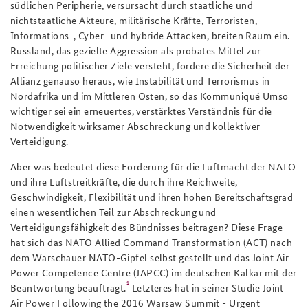
südlichen Peripherie, versursacht durch staatliche und
nichtstaatliche Akteure, militärische Kräfte, Terroristen,
Informations-, Cyber- und hybride Attacken, breiten Raum ein.
Russland, das gezielte Aggression als probates Mittel zur
Erreichung politischer Ziele versteht, fordere die Sicherheit der
Allianz genauso heraus, wie Instabilität
und Terrorismus in
Nordafrika und im Mittleren Osten, so das Kommuniqué Umso
wichtiger sei ein erneuertes, verstärktes Verständnis für die
Notwendigkeit wirksamer Abschreckung und kollektiver
Verteidigung.
Aber was bedeutet diese Forderung für die Luftmacht der NATO
und ihre Luftstreitkräfte, die durch ihre Reichweite,
Geschwindigkeit, Flexibilität und ihren hohen Bereitschaftsgrad
einen wesentlichen Teil zur Abschreckung und
Verteidigungsfähigkeit des Bündnisses beitragen? Diese Frage
hat sich das NATO Allied Command Transformation (ACT) nach
dem Warschauer NATO-Gipfel selbst gestellt und das Joint Air
Power Competence Centre (JAPCC) im deutschen Kalkar mit der
1
Beantwortung beauftragt.
Letzteres hat in seiner Studie
Joint
Air Power Following the 2016 Warsaw Summit - Urgent