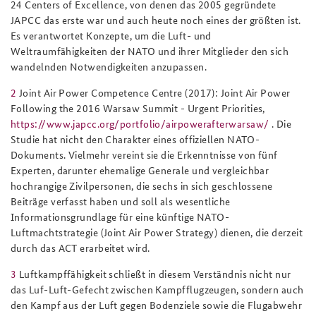
24
Centers of Excellence
, von denen das 2005 gegründete
JAPCC das erste war und auch heute noch eines der größten ist.
Es verantwortet Konzepte, um die Luft- und
Weltraumfähigkeiten der NATO und ihrer Mitglieder den sich
wandelnden Notwendigkeiten anzupassen.
2
Joint Air Power Competence Centre (2017):
Joint Air Power
Following the 2016 Warsaw Summit - Urgent Priorities
,
https://www.japcc.org/portfolio/airpowerafterwarsaw/
.
Die
Studie hat nicht den Charakter eines offiziellen NATO-
Dokuments. Vielmehr vereint sie die Erkenntnisse von fünf
Experten, darunter ehemalige Generale und vergleichbar
hochrangige Zivilpersonen, die sechs in sich geschlossene
Beiträge verfasst haben und soll als wesentliche
Informationsgrundlage für eine künftige NATO-
Luftmachtstrategie (
Joint Air Power Strategy
) dienen, die derzeit
durch das ACT erarbeitet wird.
3
Luftkampffähigkeit schließt in diesem Verständnis nicht nur
das Luf-Luft-Gefecht zwischen Kampfflugzeugen, sondern auch
den Kampf aus der Luft gegen Bodenziele sowie die Flugabwehr