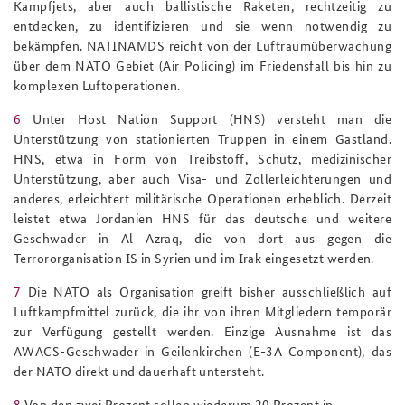
Kampfjets, aber auch ballistische Raketen, rechtzeitig zu
entdecken, zu identifizieren und sie wenn notwendig zu
bekämpfen. NATINAMDS reicht von der Luftraumüberwachung
über dem NATO Gebiet (
Air Policing
) im Friedensfall bis hin zu
komplexen Luftoperationen.
6
Unter
Host Nation Support
(HNS) versteht man die
Unterstützung von stationierten Truppen in einem Gastland.
HNS, etwa in Form von Treibstoff, Schutz, medizinischer
Unterstützung, aber auch Visa- und Zollerleichterungen und
anderes, erleichtert militärische Operationen erheblich. Derzeit
leistet etwa Jordanien HNS für das deutsche und weitere
Geschwader in Al Azraq, die von dort aus gegen die
Terrororganisation IS in Syrien und im Irak eingesetzt werden.
7
Die NATO als Organisation greift bisher ausschließlich auf
Luftkampfmittel zurück, die ihr von ihren Mitgliedern temporär
zur Verfügung gestellt werden. Einzige Ausnahme ist das
AWACS-Geschwader in Geilenkirchen (
E-3A Component
), das
der NATO direkt und dauerhaft untersteht.
8
Von den zwei Prozent sollen wiederum 20 Prozent in