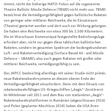
nimmt, reicht der bisherige NATO-Fokus auf die sogenannte
Theatre Ballistic Missile Defence (TBMD) nicht mehr aus. TBMD
bezeichnet die Verteidigungsfähigkeit gegen ballistische Raketen
von geringer oder mittlerer Reichweite, die im Einsatzraum
(Theatre) gestartet werden und dort auch zur Wirkung gelangen.
Sie haben eine Reichweite von etwa 300 bis 2.500 Kilometern.
Die im Warschauer Kommuniqué festgestellte Bedrohungslage
erfordert aber, nicht nur gegen diese taktischen ballistischen
Raketen, sondern im gesamten Spektrum der bodengebundenen
Luft- und Raketenverteidigung (Surface Based Air- and Missile
Defence – SBAMD), also auch gegen Raketen mit großer oder
mittlerer Reichweite, verteidigungsfähig zu sein.
Das JAPCC beabsichtig allerdings mit seiner Studie nicht primär,
neue Raketenabwehrsysteme an diesem oberen Ende der
Verteidigungsfähigkeit einzufordern. Denn mit dem Einsatz von
raketenabwehrfähigen US-Kriegsschiffen („Aegis“-Zerstörern)
im Mittelmeer seit 2011 und dem Bau von stationären „Aegis“-
Raketenabwehrplattformen in Rumänien (abgeschlossen 2016)
und Polen (geplanter Abschluss 2018) haben die USA ihren
Beitrag in diesem Spektrum der Raketenverteidigungsfähigkeit