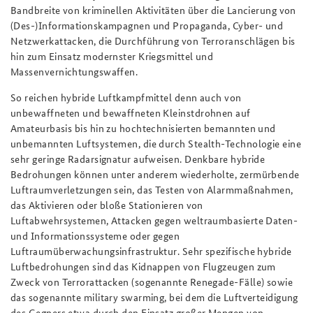
Bandbreite von kriminellen Aktivitäten über die Lancierung von
(Des-)Informationskampagnen und Propaganda, Cyber- und
Netzwerkattacken, die Durchführung von Terroranschlägen bis
hin zum Einsatz modernster Kriegsmittel und
Massenvernichtungswaffen.
So reichen hybride Luftkampfmittel denn auch von
unbewaffneten und bewaffneten Kleinstdrohnen auf
Amateurbasis bis hin zu hochtechnisierten bemannten und
unbemannten Luftsystemen, die durch Stealth-Technologie eine
sehr geringe Radarsignatur aufweisen. Denkbare hybride
Bedrohungen können unter anderem wiederholte, zermürbende
Luftraumverletzungen sein, das Testen von Alarmmaßnahmen,
das Aktivieren oder bloße Stationieren von
Luftabwehrsystemen, Attacken gegen weltraumbasierte Daten-
und Informationssysteme oder gegen
Luftraumüberwachungsinfrastruktur. Sehr spezifische hybride
Luftbedrohungen sind das Kidnappen von Flugzeugen zum
Zweck von Terrorattacken (sogenannte Renegade-Fälle) sowie
das sogenannte military swarming, bei dem die Luftverteidigung
des Gegners etwa durch den Einsatz großer Mengen von