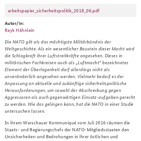
arbeitspapier_sicherheitspolitik_2018_06.pdf
Anfahrt
Deutsches Forum Sicherheitspolitik
Newsletter-Archiv
arbeitspapier_sicherheitspolitik_201
Autor/in:
Freundeskreis
Arbeitskreis "Junge Sicherheitspolitiker"
Rayk Hähnlein
Das Sicherheitspolitische Gespräch an der BAKS
Die NATO gilt als das mächtigste Militärbündnis der
Weltgeschichte. Als ein wesentlicher Baustein dieser Macht wird
Studierendenkonferenz Sicherheitspolitik gestalten
die Schlagkraft ihrer Luftstreitkräfte angesehen. Dieses in
militärischen Fachkreisen auch als „Luftmacht“ bezeichnetes
Element der Überlegenheit darf allerdings nicht als
unveränderlich angesehen werden. Vielmehr bedarf es der
Anpassung an aktuelle und zukünftige sicherheitspolitische
Herausforderungen, um sowohl der Abschreckung gegen
Aggressoren als auch gegenwärtigen Einsatz-aufgaben gerecht
zu werden. Wie das gelingen kann, hat die NATO in einer Studie
untersuchen lassen.
In ihrem Warschauer Kommuniqué vom Juli 2016 räumen die
Staats- und Regierungschefs der NATO-Mitgliedsstaaten den
Unsicherheiten und Bedrohungen in ihrer östlichen und