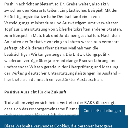
Push-Nachricht anbieten“, so Dr. Grebe weiter, also aktiv
zwischen den Ressorts teilen. Ein plastisches Beispiel: Mit der
Ertüchtigungsinitiative habe Deutschland einen von
Verteidigungs-ministerium und Auswärtigem Amt verwalteten
Topf zur Unterstützung von Sicherheitskräften anderer Staaten,
zum Beispiel in Mali, Irak und Jordanien geschaffen. Nach dem
Anlaufen der Initiative vor einigen Jahren werde nun vermehrt
gefragt, ob die daraus finanzierten Maßnahmen die
beabsichtigen Wirkungen zeigen. Die Entwicklungspolitik
wiederum verfüge über jahrzehntelange Praxiserfahrung und
umfassendes Wissen gerade in der Überprüfung und Messung
der
Wirkung
deutscher Unterstützungsleistungen im Ausland –
hier biete sich demnach ein verstärkter Austausch an.
Positive Aussicht für die Zukunft
Trotz allem zeigten sich beide Vertreter der BAKS überzeugt,
dass sich das ressortgemeinsame Element, das heißt
Cookie-Einstellungen
Verbesserungen hinsichtlich der Zusammenarbeit und des
Austausches zwischen den einzelnen Ressorts im Bereich der
Diese Webseite verwendet Cookies, die personenbezogene
Sicherheitspolitik, auf einem guten Weg befinde. Das