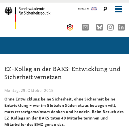
ENGLISH
Über uns
10 Jahre AKJS
Aktuelles (menu position rule)
Seminare und Tagungen
Auftrag und Organisation
EZ-Kolleg an der BAKS: Entwicklung und
Sicherheit vernetzen
Publikationen und Presse
Historischer Ort
Führungskräfteseminar für Sicherheitspolitik
Montag, 29. Oktober 2018
Kompetenzzentrum Strategische Vorausschau
Kernseminar für Sicherheitspolitik
#angeBAKSt: Aktuelle Kommentare zur Sicherheitspolitik
STUDIENPLATTFORM
Ohne Entwicklung keine Sicherheit, ohne Sicherheit keine
Team
Methodenseminar Strategische Vorausschau
Arbeitspapiere Sicherheitspolitik
Entwicklung – wer im Globalen Süden etwas bewegen will,
muss
ressortgemeinsam
denken und handeln. Beim Besuch des
Sicherheitspolitische Nachwuchsarbeit
Fachseminar Digitalisierung und Sicherheitspolitik
Pressespiegel und Gastbeiträge von BAKS-Angehörigen
EZ-Kollegs an der BAKS taten 40 Mitarbeiterinnen und
Mitarbeiter des BMZ genau das.
Beirat
Fachseminar Desinformation und Sicherheitspolitik
Ansprechpartner für Presse- und andere Medienanfragen