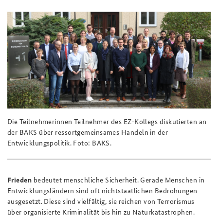
Praktika an der BAKS
Deutsches Forum Sicherheitspolitik
Newsletter-Archiv
Anfahrt
Arbeitskreis "Junge Sicherheitspolitiker"
Freundeskreis
Das Sicherheitspolitische Gespräch an der BAKS
Studierendenkonferenz Sicherheitspolitik gestalten
Die Teilnehmerinnen Teilnehmer des EZ-Kollegs diskutierten an
der BAKS über ressortgemeinsames Handeln in der
Entwicklungspolitik. Foto: BAKS.
Frieden
bedeutet menschliche Sicherheit. Gerade Menschen in
Entwicklungsländern sind oft nichtstaatlichen Bedrohungen
ausgesetzt. Diese sind vielfältig, sie reichen von Terrorismus
über organisierte Kriminalität bis hin zu Naturkatastrophen.