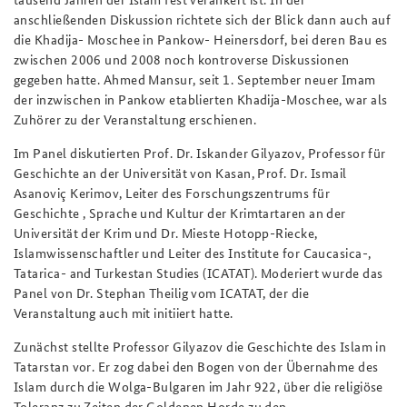
anschließenden Diskussion richtete sich der Blick dann auch auf
Praktika an der BAKS
Deutsches Forum Sicherheitspolitik
Newsletter-Archiv
die Khadija- Moschee in Pankow- Heinersdorf, bei deren Bau es
zwischen 2006 und 2008 noch kontroverse Diskussionen
Anfahrt
Arbeitskreis "Junge Sicherheitspolitiker"
gegeben hatte. Ahmed Mansur, seit 1. September neuer Imam
der inzwischen in Pankow etablierten Khadija-Moschee, war als
Freundeskreis
Das Sicherheitspolitische Gespräch an der BAKS
Zuhörer zu der Veranstaltung erschienen.
Studierendenkonferenz Sicherheitspolitik gestalten
Im Panel diskutierten Prof. Dr. Iskander Gilyazov, Professor für
Geschichte an der Universität von Kasan, Prof. Dr. Ismail
Asanoviç Kerimov, Leiter des Forschungszentrums für
Geschichte , Sprache und Kultur der Krimtartaren an der
Universität der Krim und Dr. Mieste Hotopp-Riecke,
Islamwissenschaftler und Leiter des Institute for Caucasica-,
Tatarica- and Turkestan Studies (ICATAT). Moderiert wurde das
Panel von Dr. Stephan Theilig vom ICATAT, der die
Veranstaltung auch mit initiiert hatte.
Zunächst stellte Professor Gilyazov die Geschichte des Islam in
Tatarstan vor. Er zog dabei den Bogen von der Übernahme des
Islam durch die Wolga-Bulgaren im Jahr 922, über die religiöse
Toleranz zu Zeiten der Goldenen Horde zu den