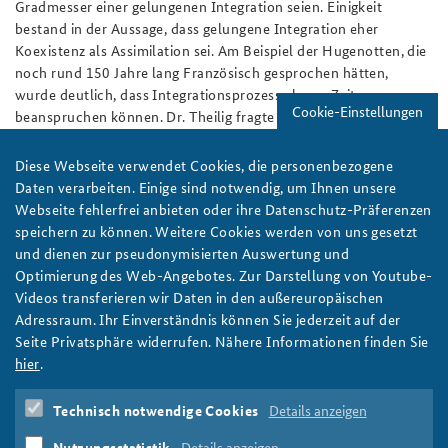
Gradmesser einer gelungenen Integration seien. Einigkeit
bestand in der Aussage, dass gelungene Integration eher
Koexistenz als Assimilation sei. Am Beispiel der Hugenotten, die
noch rund 150 Jahre lang Französisch gesprochen hätten,
wurde deutlich, dass Integrationsprozesse lange Zeit
Cookie-Einstellungen
beanspruchen können. Dr. Theilig fragte „Muss der Islam in
Europa integriert werden?“ und gab sogleich selber die Antwort
„Nein er ist seit langem ein Teil Europas."
Diese Webseite verwendet Cookies, die personenbezogene
Daten verarbeiten. Einige sind notwendig, um Ihnen unsere
Traditionell ist die Schönhauser Lesung eine offene
Webseite fehlerfrei anbieten oder ihre Datenschutz-Präferenzen
Veranstaltung, welche die BAKS zusammen mit dem Verein für
speichern zu können. Weitere Cookies werden von uns gesetzt
Pankow e.V. und dem Kulturring in Berlin e.V. organisiert. Sie
und dienen zur pseudonymisierten Auswertung und
richtet sich an alle nahen und weiteren Nachbarn der BAKS und
Optimierung des Web-Angebotes. Zur Darstellung von Youtube-
behandelt Themen aus und um Pankow. An dieser
Videos transferieren wir Daten in den außereuropäischen
Veranstaltung hatte sich neben dem ICATAT auch die
Adressraum. Ihr Einverständnis können Sie jederzeit auf der
Gesellschaft für bedrohte Völker beteiligt und sich besonders
Seite Privatsphäre widerrufen. Nähere Informationen finden Sie
bei der Organisation im Vorfeld engagiert.
hier
.
Autor:
Roman Grunwald
Technisch notwendige Cookies
Details anzeigen
Schönhauser Lesung
Islam
Euro-Islam
Nutzungsstatistik
Details anzeigen