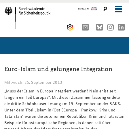
ENGLISH
Über uns
10 Jahre AKJS
Aktuelles (menu position rule)
Seminare und Tagungen
Auftrag und Organisation
Euro-Islam und gelungene Integration
Publikationen und Presse
Historischer Ort
Führungskräfteseminar für Sicherheitspolitik
Mittwoch, 25. September 2013
„Muss der Islam in Europa integriert werden? Nein er ist seit
Kompetenzzentrum Strategische Vorausschau
Kernseminar für Sicherheitspolitik
#angeBAKSt: Aktuelle Kommentare zur Sicherheitspolitik
STUDIENPLATTFORM
langem ein Teil Europas“. Mit dieser Zusammenfassung endete
Team
Methodenseminar Strategische Vorausschau
Arbeitspapiere Sicherheitspolitik
die dritte Schönhauser Lesung am 19. September an der BAKS.
Unter dem Titel „Islam in (Ost-)Europa – Pankow, Krim und
Sicherheitspolitische Nachwuchsarbeit
Fachseminar Digitalisierung und Sicherheitspolitik
Pressespiegel und Gastbeiträge von BAKS-Angehörigen
Tatarstan“ waren die autonomen Republiken Krim und Tatarstan
Beispiele für osteuropäische Regionen, in denen seit über
Beirat
Fachseminar Desinformation und Sicherheitspolitik
Ansprechpartner für Presse- und andere Medienanfragen
tausend Jahren der Islam fest verankert ist. In der